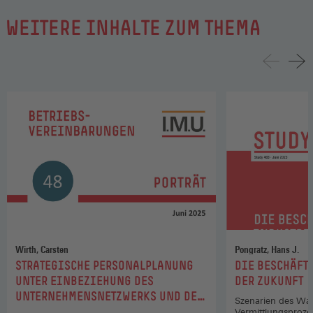
WEITERE INHALTE ZUM THEMA
Wirth, Carsten
Pongratz, Hans J.
:
:
STRATEGISCHE PERSONALPLANUNG
DIE BESCHÄFT
UNTER EINBEZIEHUNG DES
DER ZUKUNFT
UNTERNEHMENSNETZWERKS UND DER
Szenarien des Wa
ORGANISATIONEN IM FELD (2025)
Vermittlungsproze