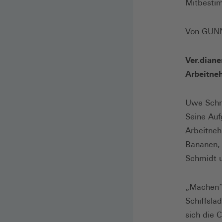
Mitbestim
Von GUN
Ver.dian
Arbeitne
Uwe Schmi
Seine Auf
Arbeitneh
Bananen, 
Schmidt u
„Machen“ 
Schiffsla
sich die 