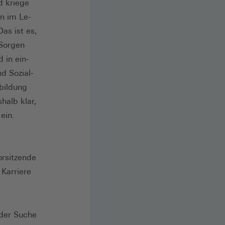
d kriege
en im Le­
as ist es,
 Sorgen
 in ein­
d Sozial­
sbildung
halb klar,
ein.
orsitzende
 Karriere
 der Suche