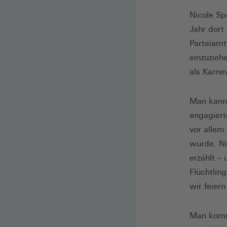
Nicole Sp
Jahr dort
Parteiamt
einzuzieh
als Karne
Man kann 
engagiert
vor allem
wurde. Ni
erzählt – 
Flüchtling
wir feier
Man kommt