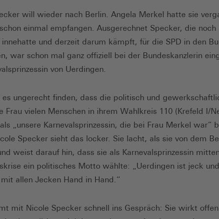
ecker will wieder nach Berlin. Angela Merkel hatte sie ver
 schon einmal empfangen. Ausgerechnet Specker, die noch 
 innehatte und derzeit darum kämpft, für die SPD in den B
en, war schon mal ganz offiziell bei der Bundeskanzlerin ein
valsprinzessin von Uerdingen.
es ungerecht finden, dass die politisch und gewerkschaftli
e Frau vielen Menschen in ihrem Wahlkreis 110 (Krefeld I/Ne
 als „unsere Karnevalsprinzessin, die bei Frau Merkel war“ 
cole Specker sieht das locker. Sie lacht, als sie von dem B
und weist darauf hin, dass sie als Karnevalsprinzessin mitten
skrise ein politisches Motto wählte: „Uerdingen ist jeck und
n mit allen Jecken Hand in Hand.“
 mit Nicole Specker schnell ins Gespräch: Sie wirkt offen