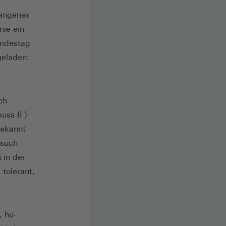
gangenes
nie ein
undestag
geladen:
ch
uss II )
bekannt
esuch
 in der
 tolerant,
, hu­