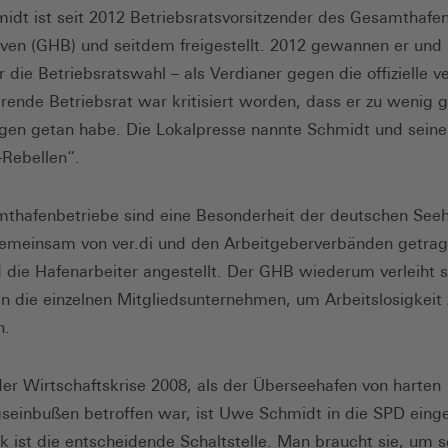
dt ist seit 2012 Betriebsratsvorsitzender des Gesamt­hafe
en (GHB) und seitdem freigestellt. 2012 gewannen er und 
r die Betriebsratswahl – als Verdianer gegen die offizielle ver
rende Betriebsrat war kriti­siert worden, dass er zu wenig 
gen getan habe. Die Lokalpresse nannte Schmidt und seine
­Rebellen“.
thafenbetriebe sind eine Besonderheit der deutschen Seeh
meinsam von ver.di und den Arbeitgeberver­bänden getrag
d die Hafenarbeiter angestellt. Der GHB wiederum verleiht 
an die einzelnen Mitgliedsun­ternehmen, um Arbeitslosigkeit 
n.
er Wirtschaftskrise 2008, als der Überseehafen von har­ten
einbußen betroffen war, ist Uwe Schmidt in die SPD einge
tik ist die entscheidende Schaltstelle. Man braucht sie, um s