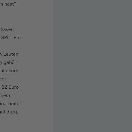
n hast“,
erhaven
 SPD. Ein
n Leuten
g gehört.
ntainern
der
9,22 Euro
einem
bearbeitet
al dazu,