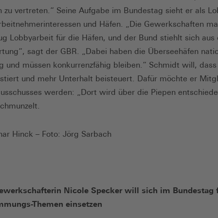
n zu vertreten.“ Seine Aufgabe im Bun­destag sieht er als Lo
rbeitnehmerinteressen und Häfen. „Die Gewerkschaften m
ug Lobbyarbeit für die Häfen, und der Bund stiehlt sich aus
tung“, sagt der GBR. „Dabei haben die Überseehäfen nati
 und müs­sen konkurrenzfähig bleiben.“ Schmidt will, dass
estiert und mehr Unterhalt beisteuert. Dafür möchte er Mitg
usschusses werden: „Dort wird über die Piepen entschiede
schmunzelt.
nar Hinck – Foto: Jörg Sarbach
ewerkschafterin Nicole Specker will sich im Bundestag 
mmungs-Themen einsetzen