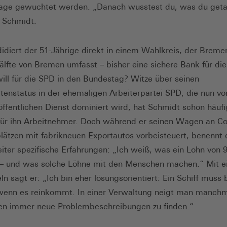
age gewuchtet werden. „Danach wusstest du, was du geta
 Schmidt.
didiert der 51-­Jährige direkt in einem Wahlkreis, der Brem
älfte von Bremen umfasst – bisher eine sichere Bank für die
will für die SPD in den Bundestag? Witze über seinen
tenstatus in der ehemaligen Arbeiterpartei SPD, die nun vo
ffentlichen Dienst dominiert wird, hat Schmidt schon häufi
 für ihn Arbeitnehmer. Doch während er seinen Wagen an Co
lätzen mit fabrikneuen Exportautos vorbeisteuert, benennt 
iter spezifische Erfahrungen: „Ich weiß, was ein Lohn von 
 – und was solche Löhne mit den Menschen machen.“ Mit 
n sagt er: „Ich bin eher lösungsorientiert: Ein Schiff muss 
wenn es reinkommt. In einer Verwaltung neigt man manchm
en immer neue Problembeschreibungen zu finden.“