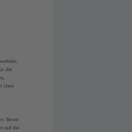
andidat.
ür die
os,
agt Uwe
n: Bevor
n auf die