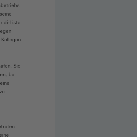
nbetriebs
seine
.di­-Liste.
gegen
 Kollegen
äfen. Sie
en, bei
seine
zu
treten.
eine