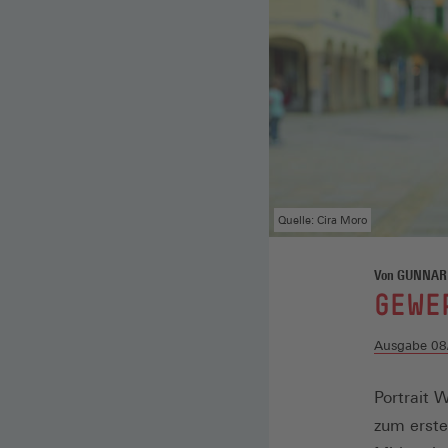
Quelle: Cira Moro
Von GUNNAR
:
GEWER
Ausgabe 08
Portrait 
zum erste