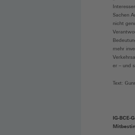
Interesse
Sachen A
nicht gen
Verantwor
Bedeutung
mehr in­v
Verkehrsa
er – und 
Text: Gun
IG-BCE-G
Mitbesti