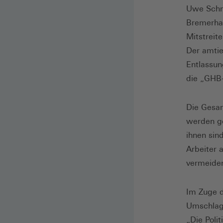
Uwe Schmi
Bremerhav
Mitstreite
Der amtie
Entlassun
die „GHB-
Die Gesam
werden ge
ihnen sin
Arbeiter 
vermeide
Im Zuge d
Umschlags
„Die Poli