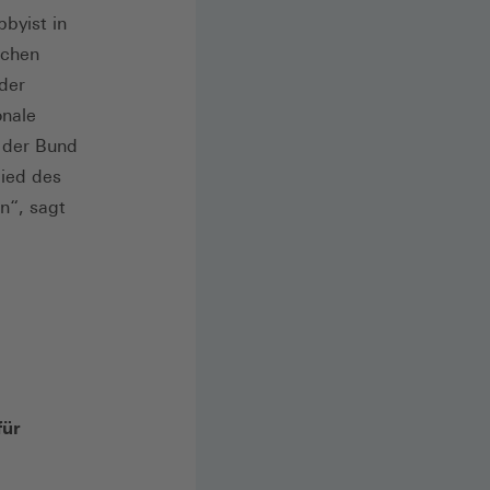
bbyist in
achen
 der
onale
 der Bund
lied des
n“, sagt
für