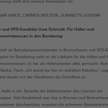
mung stellt drei weitere Kandidaten vor.
NAR HINCK, CARMEN MOLITOR, JEANNETTE GODDAR
er und SPD-Kandidat Uwe Schmidt: Für Häfen und
hmerinteressen in den Bundestag
dt ist Betriebsratsvorsitzender in Bremerhaven und SPD-K
gabe im Bundestag sieht er als Lobbyist für die Häfen und f
merinteressen. Er hat als Hafenarbeiter alles gemacht: Aut
Säcke, Fisch.„Ich stand bis hier im eiskalten Kabeljau“, s
nd deutet mit der Handkante die Gürtellinie an.
heißt in der Sprache der Hafenarbeiter das Löschen der
dungen. Viel Handarbeit war das in Bremen und Bremerhave
Container durchsetzten, mussten die schweren Bananenkiste