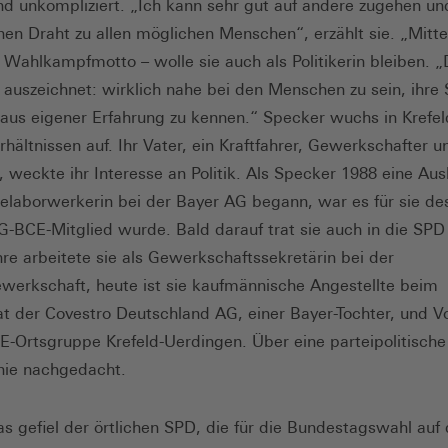
nd unkompliziert. „Ich kann sehr gut auf andere zugehen un
inen Draht zu allen möglichen Menschen“, erzählt sie. „Mitt
r Wahlkampfmotto – wolle sie auch als Politikerin bleiben. „D
auszeichnet: wirklich nahe bei den Menschen zu sein, ihre
aus eigener Erfahrung zu kennen.“ Specker wuchs in Krefeld
hältnissen auf. Ihr Vater, ein Kraftfahrer, Gewerkschafter un
 weckte ihr Interesse an Politik. Als Specker 1988 eine Au
elaborwerkerin bei der Bayer AG begann, war es für sie des
G-­BCE-­Mitglied wurde. Bald darauf trat sie auch in die SPD 
hre arbeitete sie als Gewerkschaftssekretärin bei der
erkschaft, heu­te ist sie kaufmännische Angestellte beim
at der Covestro Deutschland AG, einer Bayer­-Tochter, und V
E­-Ortsgruppe Krefeld­-Uerdingen. Über eine parteipolitische
 nie nachgedacht.
s gefiel der örtlichen SPD, die für die Bundestagswahl auf