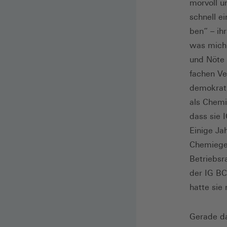
morvoll u
schnell e
ben“ – ih
was mich 
und Nöte 
fachen Ver
demokrat,
als Chemi
dass sie I
Einige Ja
Chemiegew
Betriebsr
der IG ­BC
hatte sie
Gerade da