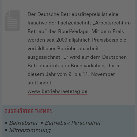
Der Deutsche Betriebsrätepreis ist eine
Initiative der Fachzeitschrift „Arbeitsrecht im
Betrieb“ des Bund-Verlags. Mit dem Preis
werden seit 2009 alljährlich Praxisbeispiele
vorbildlicher Betriebsratsarbeit
ausgezeichnet. Er wird auf dem Deutschen
Betriebsrätetag in Bonn verliehen, der in
diesem Jahr vom 9. bis 11. November
stattfindet.
(Öffnet
www.betriebsraetetag.de
in
einem
ZUGEHÖRIGE THEMEN
neuen
Betriebsrat
Betriebs-/ Personalrat
Fenster)
Mitbestimmung