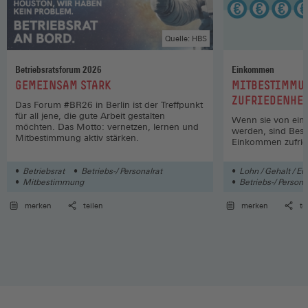
Quelle: HBS
Betriebsratsforum 2026
Einkommen
:
:
GEMEINSAM STARK
MITBESTIMMUN
ZUFRIEDENHEI
Das Forum #BR26 in Berlin ist der Treffpunkt
für all jene, die gute Arbeit gestalten
Wenn sie von eine
möchten. Das Motto: vernetzen, lernen und
werden, sind Besc
Mitbestimmung aktiv stärken.
Einkommen zufrie
Betriebsrat
Betriebs-/ Personalrat
Lohn / Gehalt / En
Mitbestimmung
Betriebs-/ Persona
merken
teilen
merken
te