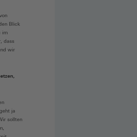
 von
den Blick
g im
r, dass
und wir
etzen,
en
geht ja
ir sollten
n,
mit