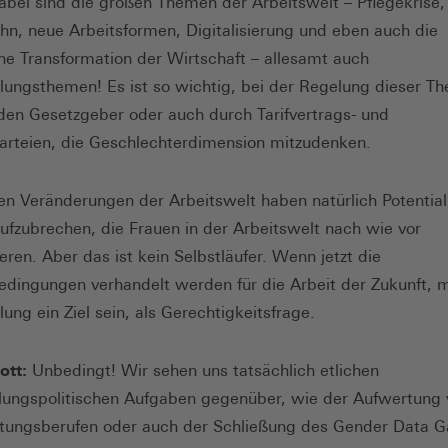
abei sind die großen Themen der Arbeitswelt – Pflegekrise,
hn, neue Arbeitsformen, Digitalisierung und eben auch die
he Transformation der Wirtschaft – allesamt auch
llungsthemen! Es ist so wichtig, bei der Regelung dieser Th
den Gesetzgeber oder auch durch Tarifvertrags- und
arteien, die Geschlechterdimension mitzudenken.
gen Veränderungen der Arbeitswelt haben natürlich Potential,
fzubrechen, die Frauen in der Arbeitswelt nach wie vor
eren. Aber das ist kein Selbstläufer. Wenn jetzt die
ingungen verhandelt werden für die Arbeit der Zukunft, 
lung ein Ziel sein, als Gerechtigkeitsfrage.
ott:
Unbedingt! Wir sehen uns tatsächlich etlichen
llungspolitischen Aufgaben gegenüber, wie der Aufwertung
stungsberufen oder auch der Schließung des Gender Data 