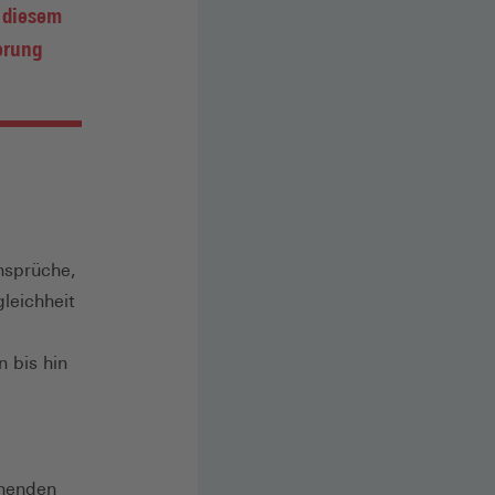
n diesem
erung
nsprüche,
leichheit
n bis hin
ehenden