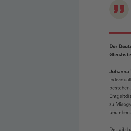
Der Deuts
Gleichst
Johanna
individue
bestehen,
Entgeltdi
zu Misogy
bestehend
Der djb h