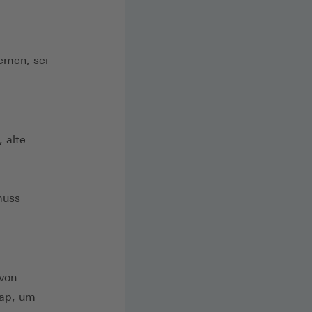
emen, sei
 alte
muss
 von
Gap, um