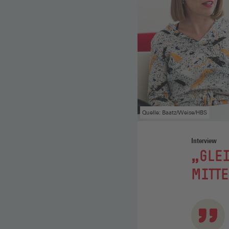
Quelle: Baatz/Weise/HBS
Interview
:
„GLE
MITTE