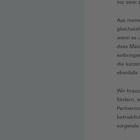
nur zwei 
Aus meine
gleichstel
wenn es u
dass Männ
einbringe
die kürze
ebenfalls
Wir brauc
fördern, 
Partnermo
betriebli
sorgende 