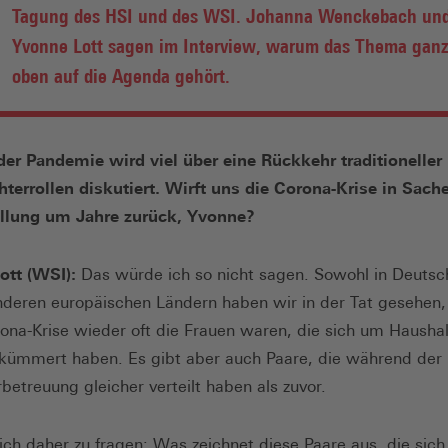
Tagung des HSI und des WSI. Johanna Wenckebach un
Yvonne Lott sagen im Interview, warum das Thema ganz
oben auf die Agenda gehört.
er Pandemie wird viel über eine Rückkehr traditioneller
terrollen diskutiert. Wirft uns die Corona-Krise in Sach
ellung um Jahre zurück, Yvonne?
ott (WSI):
Das würde ich so nicht sagen. Sowohl in Deutsc
nderen europäischen Ländern haben wir in der Tat gesehen,
rona-Krise wieder oft die Frauen waren, die sich um Hausha
kümmert haben. Es gibt aber auch Paare, die während der
rbetreuung gleicher verteilt haben als zuvor.
sich daher zu fragen: Was zeichnet diese Paare aus, die sich