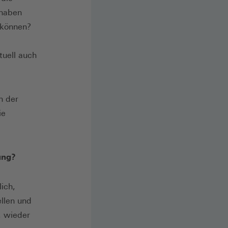
 haben
 können?
tuell auch
h der
ie
ung?
ich,
ellen und
, wieder