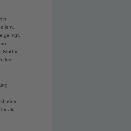
eler
 allem,
 gelingt,
gen
e Mütter,
in Job
lung
rch eine
ter als