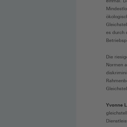
einmal. D
Mindestlo
ökologisc
Gleichste
es durch 
Betriebsp
Die riesi
Normen au
diskrimini
Rahmenbed
Gleichstel
Yvonne L
gleichste
Dienstlei