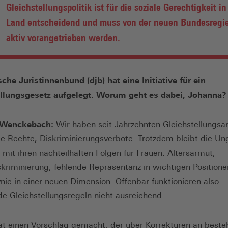
Gleichstellungspolitik ist für die soziale Gerechtigkeit i
Land entscheidend und muss von der neuen Bundesregi
aktiv vorangetrieben werden.
che Juristinnenbund (djb) hat eine Initiative für ein
ellungsgesetz aufgelegt. Worum geht es dabei, Johanna?
 Wenckebach:
Wir haben seit Jahrzehnten Gleichstellungsa
lle Rechte, Diskriminierungsverbote. Trotzdem bleibt die Ung
 mit ihren nachteilhaften Folgen für Frauen: Altersarmut,
skriminierung, fehlende Repräsentanz in wichtigen Positione
nie in einer neuen Dimension. Offenbar funktionieren also
e Gleichstellungsregeln nicht ausreichend.
at einen Vorschlag gemacht, der über Korrekturen an best