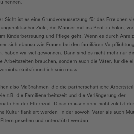
zu nennen.
r Sicht ist es eine Grundvoraussetzung für das Erreichen vi
lungspolitischer Ziele, die Männer mit ins Boot zu holen, vor
m Kinderbetreuung und Pflege geht. Wenn es durch Anreize
er sich ebenso wie Frauen bei den familiären Verpflichtun
n, haben wir viel gewonnen. Dann sind es nicht mehr nur di
re Arbeitszeiten brauchen, sondern auch die Väter, für die e
 vereinbarkeitsfreundlich sein muss.
hen also Maßnahmen, die die partnerschaftliche Arbeitstei
wie z.B. die Familienarbeitszeit und die Verlängerung der
nate bei der Elternzeit. Diese müssen aber nicht zuletzt du
che Kultur flankiert werden, in der sowohl Väter als auch Müt
Eltern gesehen und unterstützt werden.