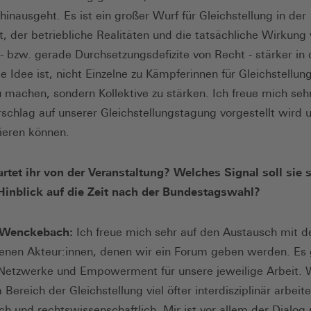
hinausgeht. Es ist ein großer Wurf für Gleichstellung in der
t, der betriebliche Realitäten und die tatsächliche Wirkung
- bzw. gerade Durchsetzungsdefizite von Recht - stärker in 
e Idee ist, nicht Einzelne zu Kämpferinnen für Gleichstellun
u machen, sondern Kollektive zu stärken. Ich freue mich seh
rschlag auf unserer Gleichstellungstagung vorgestellt wird 
tieren können.
tet ihr von der Veranstaltung? Welches Signal soll sie s
Hinblick auf die Zeit nach der Bundestagswahl?
 Wenckebach:
Ich freue mich sehr auf den Austausch mit d
enen Akteur:innen, denen wir ein Forum geben werden. Es 
etzwerke und Empowerment für unsere jeweilige Arbeit. W
Bereich der Gleichstellung viel öfter interdisziplinär arbeite
sch und rechtswissenschaftlich. Mir ist vor allem der Dialog 