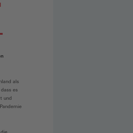
d
en
hland als
 dass es
lt und
 Pandemie
 die