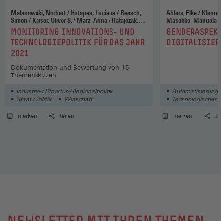
Malanowski, Norbert / Hutapea, Luciana / Beesch,
Ahlers, Elke / Klenner, Christina / Lott, Yvonne /
Simon / Kaiser, Oliver S. / März, Anna / Ratajczak,
Maschke, Manuela / Müller, Annekathrin 
Andreas / Rijkers-Defrasne, Sylvie / Steinbach, Jana
Schildmann, Christina / Voss, Dorothea / Weus
:
:
MONITORING INNOVATIONS- UND
GENDERASPEKT
Anja
TECHNOLOGIEPOLITIK FÜR DAS JAHR
DIGITALISIER
2021
Dokumentation und Bewertung von 15
Themenskizzen
Industrie-/ Struktur-/ Regionalpolitik
Automatisierung / 
Staat / Politik
Wirtschaft
Technologischer 
merken
teilen
merken
te
NEWSLETTER MIT IHREN THEMEN