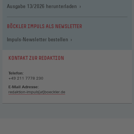
(Öffnet
Ausgabe 13/2026 herunterladen
in
einem
neuen
BÖCKLER IMPULS ALS NEWSLETTER
Fenster)
Impuls-Newsletter bestellen
KONTAKT ZUR REDAKTION
Telefon:
+49 211 7778 230
E-Mail Adresse:
redaktion-impuls[at]boeckler.de