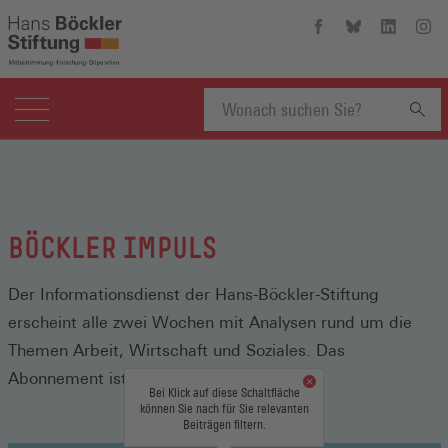
Hans-
Hans-
Hans-
Hans
Böckler-
Böckler-
Böckler-
Böckl
Stiftung
Stiftung
Stiftung
Stift
auf
auf
auf
auf
Facebook
Bluesky
Linkedin
Inst
(Öffnet
(Öffnet
(Öffnet
(Öffn
Suchbegriff
in
in
in
in
einem
einem
einem
eine
neuen
neuen
neuen
neue
eingeben
Fenster)
Fenster)
Fenster)
Fenst
BÖCKLER IMPULS
Der Informationsdienst der Hans-Böckler-Stiftung
erscheint alle zwei Wochen mit Analysen rund um die
Themen Arbeit, Wirtschaft und Soziales. Das
Abonnement ist kostenlos.
Bei Klick auf diese Schaltfläche
können Sie nach für Sie relevanten
Beiträgen filtern.