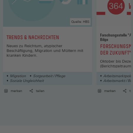
Quelle: HBS
Forschungsstelle "Arbeit
:
TRENDS & NACHRICHTEN
Bilge
:
FORSCHUNGSM
Neues zu Reichtum, atypischer
Beschäftigung, Migration und Müttern mit
DER ZUKUNFT"
kranken Kindern.
Oktober bis Deze
(Berichtszeitraum)
Migration
Sorgearbeit / Pflege
Arbeitsmarktpolit
Soziale Ungleichheit
Arbeitsmarkt / Be
merken
teilen
merken
te