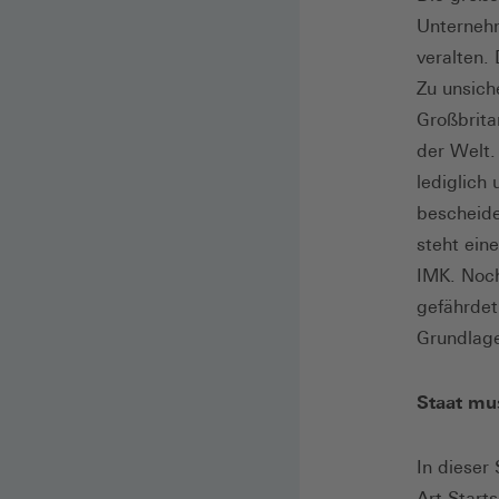
Unternehm
veralten.
Zu unsich
Großbrita
der Welt.
lediglich
bescheide
steht ein
IMK. Noch 
gefährdet
Grundlag
Staat mu
In dieser
Art Start