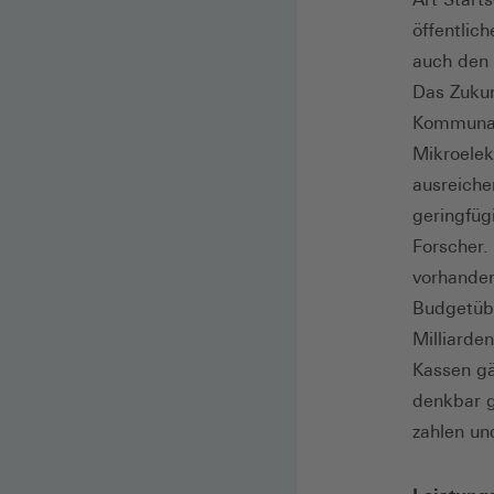
öffentlic
auch den 
Das Zukun
Kommunali
Mikroelekt
ausreiche
geringfüg
Forscher. 
vorhanden
Budgetübe
Milliarde
Kassen gä
denkbar g
zahlen un