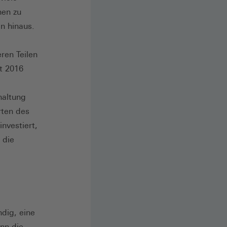
hen zu
n hinaus.
ren Teilen
t 2016
haltung
rten des
investiert,
 die
ndig, eine
enn die