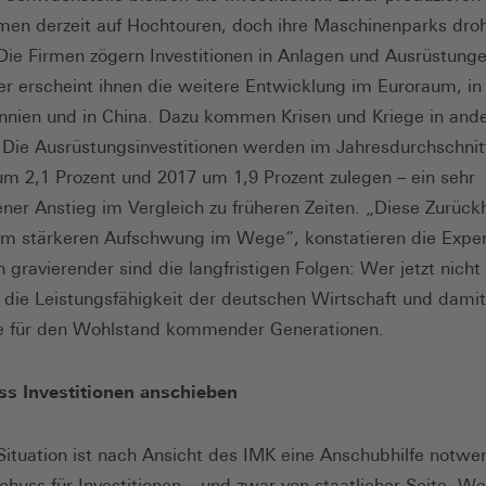
en derzeit auf Hochtouren, doch ihre Maschinenparks dro
 Die Firmen zögern Investitionen in Anlagen und Ausrüstunge
er erscheint ihnen die weitere Entwicklung im Euroraum, in
nnien und in China. Dazu kommen Krisen und Kriege in ande
 Die Ausrüstungsinvestitionen werden im Jahresdurchschnit
 um 2,1 Prozent und 2017 um 1,9 Prozent zulegen – ein sehr
ner Anstieg im Vergleich zu früheren Zeiten. „Diese Zurück
em stärkeren Aufschwung im Wege“, konstatieren die Expe
gravierender sind die langfristigen Folgen: Wer jetzt nicht 
 die Leistungsfähigkeit der deutschen Wirtschaft und damit
e für den Wohlstand kommender Generationen.
ss Investitionen anschieben
 Situation ist nach Ansicht des IMK eine Anschubhilfe notwe
schuss für Investitionen – und zwar von staatlicher Seite. W