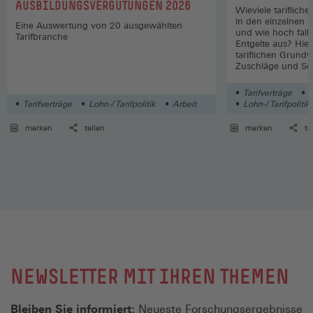
AUSBILDUNGSVERGÜTUNGEN 2026
Wieviele tariflich
in den einzelnen 
Eine Auswertung von 20 ausgewählten
und wie hoch fall
Tarifbranche
Entgelte aus? Hier
tariflichen Grund
Zuschläge und So
Wirtschaftszweige
Tarifverträge
L
Tarifverträge
Lohn-/ Tarifpolitik
Arbeit
Lohn-/ Tarifpolitik
merken
teilen
merken
te
NEWSLETTER MIT IHREN THEMEN
Bleiben Sie informiert:
Neueste Forschungsergebnisse