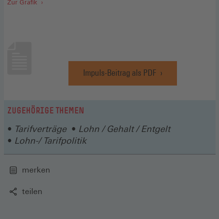
Zur Grafik
Impuls-Beitrag als PDF
(Öffnet
in
einem
neuen
ZUGEHÖRIGE THEMEN
Fenster)
Tarifverträge
Lohn / Gehalt / Entgelt
Lohn-/ Tarifpolitik
merken
teilen