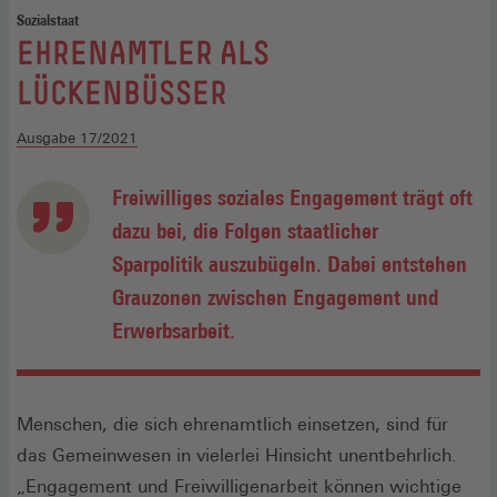
Sozialstaat
:
EHRENAMTLER ALS
LÜCKENBÜSSER
Ausgabe 17/2021
Freiwilliges soziales Engagement trägt oft
dazu bei, die Folgen staatlicher
Sparpolitik ­auszubügeln. Dabei entstehen
Grauzonen zwischen Engagement und
Erwerbsarbeit.
Menschen, die sich ehrenamtlich einsetzen, sind für
das Gemeinwesen in vielerlei Hinsicht unentbehrlich.
„Engagement und Freiwilligenarbeit können wichtige