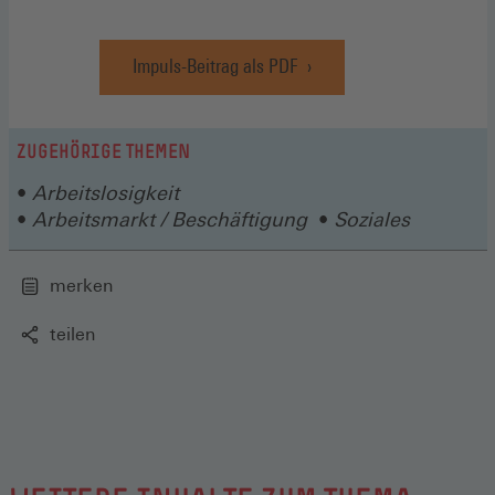
einem
neuen
Impuls-Beitrag als PDF
Fenster)
(Öffnet
in
einem
neuen
ZUGEHÖRIGE THEMEN
Fenster)
Arbeitslosigkeit
Arbeitsmarkt / Beschäftigung
Soziales
merken
teilen