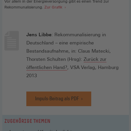
Vor allem in der Energieversorgung gibt es einen Trend zur
Rekommunalisierung.
Zur Grafik
Jens Libbe
: Rekommunalisierung in
Deutschland – eine empirische
Bestandsaufnahme, in: Claus Matecki,
Thorsten Schulten (Hrsg):
Zurück zur
(Öffnet
öffentlichen Hand?
, VSA Verlag, Hamburg
in
2013
einem
neuen
Impuls-Beitrag als PDF
Fenster)
(Öffnet
in
einem
neuen
ZUGEHÖRIGE THEMEN
Fenster)