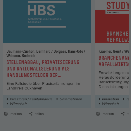
Baumann-Czichon, Bernhard / Borgaes, Hans-Udo /
Wahsner, Roderich
:
BRANCHENANA
:
STELLENABBAU, PRIVATISIERUNG
ABFALLWIRTSC
UND RATIONALISIERUNG ALS
Entwicklungstende
HANDLUNGSFELDER DER
Herausforderunge
BETRIEBLICHEN
Berücksichtigung
Eine Fallstudie über Praxiserfahrungen im
Dienstleistungen
INTERESSENVERTRETUNG IM
Landkreis Cuxhaven
ÖFFENTLICHEN DIENST
Investoren / Kapitalmärkte
Unternehmen
Innovation
Te
Wirtschaft
Wirtschaft
merken
teilen
merken
te