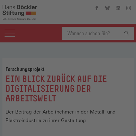
Hans-
Hans-
Hans-
Hans
Böckler-
Böckler-
Böckler-
Böckl
Stiftung
Stiftung
Stiftung
Stift
auf
auf
auf
auf
Facebook
Bluesky
Linkedin
Inst
(Öffnet
(Öffnet
(Öffnet
(Öffn
Suchbegriff
in
in
in
in
einem
einem
einem
eine
neuen
neuen
neuen
neue
eingeben
Fenster)
Fenster)
Fenster)
Fenst
Forschungsprojekt
:
EIN BLICK ZURÜCK AUF DIE
DIGITALISIERUNG DER
ARBEITSWELT
Der Beitrag der Arbeitnehmer in der Metall- und
Elektroindustrie zu ihrer Gestaltung