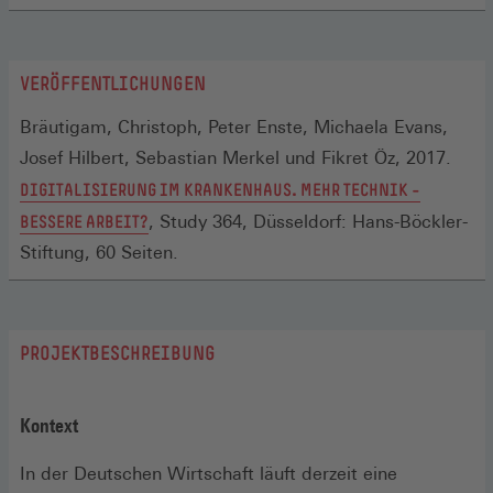
VERÖFFENTLICHUNGEN
Bräutigam, Christoph, Peter Enste, Michaela Evans,
Josef Hilbert, Sebastian Merkel und Fikret Öz, 2017.
DIGITALISIERUNG IM KRANKENHAUS. MEHR TECHNIK –
(ÖFFNET
BESSERE ARBEIT?
, Study 364, Düsseldorf: Hans-Böckler-
IN
Stiftung, 60 Seiten.
EINEM
NEUEN
FENSTER)
PROJEKTBESCHREIBUNG
Kontext
In der Deutschen Wirtschaft läuft derzeit eine