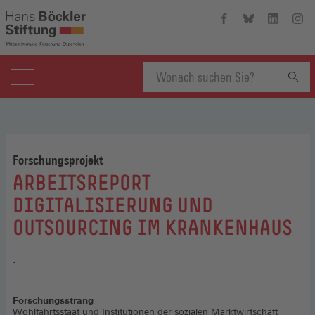
Hans-
Hans-
Hans-
Hans
Böckler-
Böckler-
Böckler-
Böckl
Stiftung
Stiftung
Stiftung
Stift
auf
auf
auf
auf
Facebook
Bluesky
Linkedin
Inst
(Öffnet
(Öffnet
(Öffnet
(Öffn
Suchbegriff
in
in
in
in
einem
einem
einem
eine
neuen
neuen
neuen
neue
eingeben
Fenster)
Fenster)
Fenster)
Fenst
Forschungsprojekt
:
ARBEITSREPORT
DIGITALISIERUNG UND
OUTSOURCING IM KRANKENHAUS
.
Forschungsstrang
Wohlfahrtsstaat und Institutionen der sozialen Marktwirtschaft