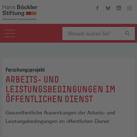
Hans-
Hans-
Hans-
Hans
Böckler-
Böckler-
Böckler-
Böckl
Stiftung
Stiftung
Stiftung
Stift
auf
auf
auf
auf
Facebook
Bluesky
Linkedin
Inst
(Öffnet
(Öffnet
(Öffnet
(Öffn
Suchbegriff
in
in
in
in
einem
einem
einem
eine
neuen
neuen
neuen
neue
eingeben
Fenster)
Fenster)
Fenster)
Fenst
Forschungsprojekt
:
ARBEITS- UND
LEISTUNGSBEDINGUNGEN IM
ÖFFENTLICHEN DIENST
Gesundheitliche Auswirkungen der Arbeits- und
Leistungsbedingungen im öffentlichen Dienst