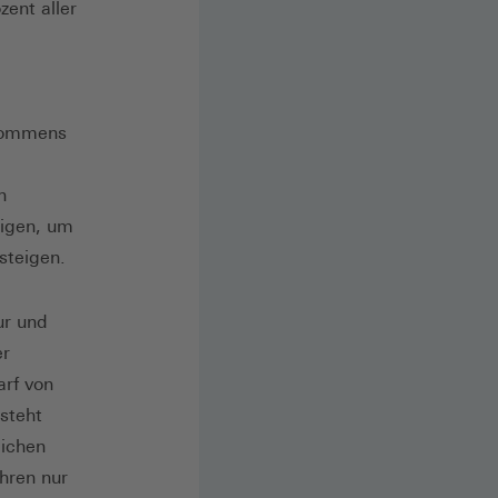
ent aller
nkommens
n
tigen, um
steigen.
ur und
er
arf von
steht
lichen
hren nur