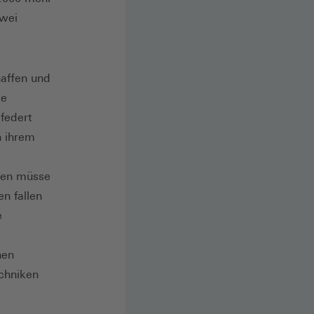
zwei
haffen und
de
federt
n ihrem
onen müsse
n fallen
e
hen
echniken