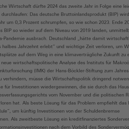
che Wirtschaft dürfte 2024 das zweite Jahr in Folge eine lei
 durchlaufen: Das deutsche Bruttoinlandsprodukt (BIP) wird
hr um 0,3 Prozent schrumpfen, so wie schon 2023. Ende 2
s BIP so wieder auf dem Niveau von 2019 landen, unmittel
a-Pandemie ausbrach. Deutschland „hätte damit wirtschaftl
s halbes Jahrzehnt erlebt“ und wichtige Zeit verloren, um 
tsplätze auf dem Weg in eine klimaverträgliche Zukunft zu e
e neue wirtschaftspolitische Analyse des Instituts für Makr
nkturforschung (IMK) der Hans-Böckler-Stiftung zum Jahres
 verhindern, müsse die Wirtschaftspolitik dringend notwe
e für Investitionen wiedergewinnen, die sie durch das Haush
sverfassungsgerichts vom November und die politischen R
rloren hat. Als beste Lösung für das Problem empfiehlt das
ule“, um künftig Investitionen von der Schuldenbremse
en. Als zweitbeste Lösung ein kreditfinanziertes Sonderv
formationsinvestitionen nach dem Vorbild des Sondervermö