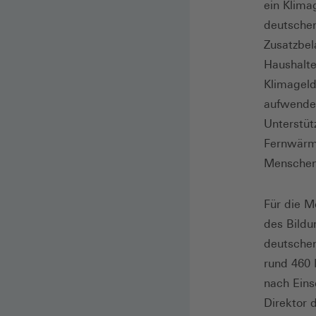
ein Klima
deutschen
Zusatzbel
Haushalte
Klimageld
aufwenden
Unterstü
Fernwärme
Menschen 
Für die M
des Bildu
deutschen
rund 460 
nach Eins
Direktor 