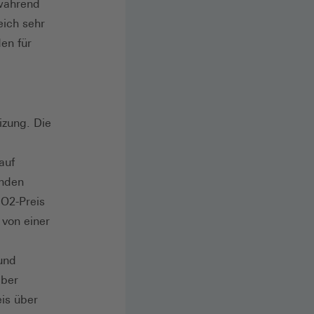
 während
eich sehr
en für
izung. Die
auf
enden
O2-Preis
von einer
und
mber
is über