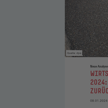
Quelle: dpa
Neue Analyse
:
WIRT
2024:
ZURÜ
08.01.2024