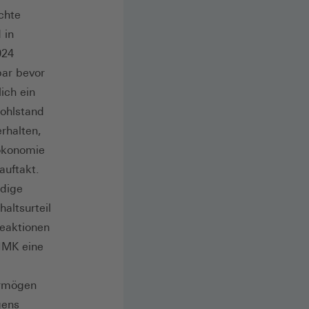
chte
 in
024
bar bevor
ich ein
Wohlstand
rhalten,
oökonomie
auftakt.
ndige
altsurteil
eaktionen
 IMK eine
ermögen
gens