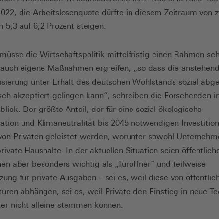
2022, die Arbeitslosenquote dürfte in diesem Zeitraum von 
n 5,3 auf 6,2 Prozent steigen.
müsse die Wirtschaftspolitik mittelfristig einen Rahmen sc
 auch eigene Maßnahmen ergreifen, „so dass die anstehen
sierung unter Erhalt des deutschen Wohlstands sozial abge
isch akzeptiert gelingen kann“, schreiben die Forschenden i
lick. Der größte Anteil, der für eine sozial-ökologische
ation und Klimaneutralität bis 2045 notwendigen Investiti
 von Privaten geleistet werden, worunter sowohl Unternehme
rivate Haushalte. In der aktuellen Situation seien öffentlich
onen aber besonders wichtig als „Türöffner“ und teilweise
zung für private Ausgaben – sei es, weil diese von öffentlic
kturen abhängen, sei es, weil Private den Einstieg in neue T
iter nicht alleine stemmen können.