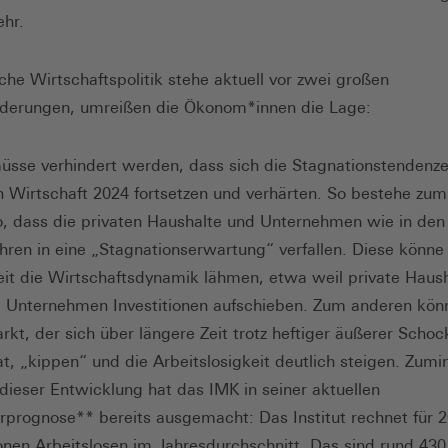
hr.
che Wirtschaftspolitik stehe aktuell vor zwei großen
rderungen, umreißen die Ökonom*innen die Lage:
üsse verhindert werden, dass sich die Stagnationstendenz
 Wirtschaft 2024 fortsetzen und verhärten. So bestehe zum
o, dass die privaten Haushalte und Unternehmen wie in den
hren in eine „Stagnationserwartung“ verfallen. Diese könne
eit die Wirtschaftsdynamik lähmen, etwa weil private Haus
 Unternehmen Investitionen aufschieben. Zum anderen kön
rkt, der sich über längere Zeit trotz heftiger äußerer Schock
at, „kippen“ und die Arbeitslosigkeit deutlich steigen. Zumi
dieser Entwicklung hat das IMK in seiner aktuellen
rprognose** bereits ausgemacht: Das Institut rechnet für 
ionen Arbeitslosen im Jahresdurchschnitt. Das sind rund 43