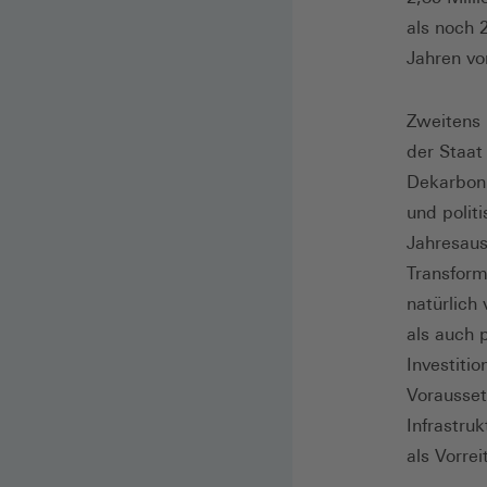
als noch 
Jahren vo
Zweitens 
der Staat
Dekarboni
und polit
Jahresausb
Transform
natürlich
als auch p
Investiti
Vorausset
Infrastru
als Vorre