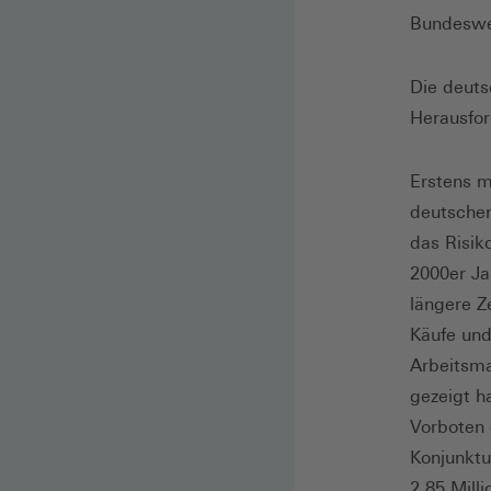
Bundeswe
Die deuts
Herausfo
Erstens m
deutschen
das Risik
2000er Ja
längere Z
Käufe und
Arbeitsma
gezeigt h
Vorboten 
Konjunktu
2,85 Mill