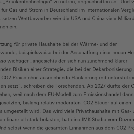
s „Brückentechnologie“ zu nutzen, abgeschnitten sei. Und
e für Gas und Strom in Deutschland im internationalen Vergl
, setzen Wettbewerber wie die USA und China viele Milliard
onen ein.
ützung für private Haushalte bei der Wärme- und der
swende, beispielsweise bei der Anschaffung einer neuen He
o wichtiger „angesichts der sich nun zunehmend klarer
nden Risiken einer Strategie, die bei der Dekarbonisierung 
 CO2-Preise ohne ausreichende Flankierung mit unterstütz
 setzt“, schreiben die Forschenden. Ab 2027 dürfte der C
iehen, weil nach dem EU-Modell zum Emissionshandel dann 
 gesetzten, bislang relativ moderaten, CO2-Steuer auf einen
s umgestellt wird. Das wird viele Privathaushalte mit Gas- 
en finanziell stark belasten, hat eine IMK-Studie vom Deze
 Und selbst wenn die gesamten Einnahmen aus dem CO2-Pre