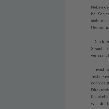
Neben der
bei Schie
sieht das
Unterstüt
- Den for
Speichert
verlässli
- Investi
Techniken
noch deut
Direktred
Kokskohle
weil der 