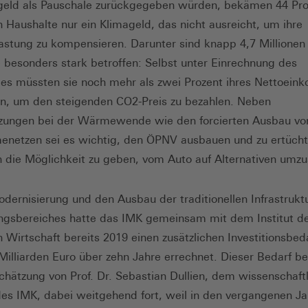
geld als Pauschale zurückgegeben würden, bekämen 44 Proz
 Haushalte nur ein Klimageld, das nicht ausreicht, um ihre
astung zu kompensieren. Darunter sind knapp 4,7 Millionen
 besonders stark betroffen: Selbst unter Einrechnung des
es müssten sie noch mehr als zwei Prozent ihres Nettoei
, um den steigenden CO2-Preis zu bezahlen. Neben
tzungen bei der Wärmewende wie den forcierten Ausbau vo
netzen sei es wichtig, den ÖPNV ausbauen und zu ertüch
die Möglichkeit zu geben, vom Auto auf Alternativen umzu
odernisierung und den Ausbau der traditionellen Infrastrukt
ngsbereiches hatte das IMK gemeinsam mit dem Institut d
 Wirtschaft bereits 2019 einen zusätzlichen Investitionsbed
Milliarden Euro über zehn Jahre errechnet. Dieser Bedarf be
chätzung von Prof. Dr. Sebastian Dullien, dem wissenschaft
des IMK, dabei weitgehend fort, weil in den vergangenen Ja