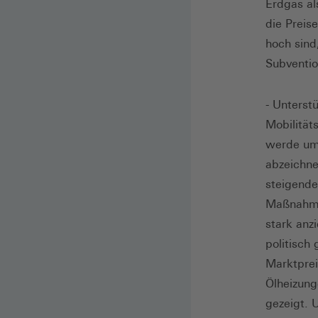
Erdgas al
die Preis
hoch sind
Subventi
- Unterst
Mobilität
werde ums
abzeichne
steigende
Maßnahmen
stark anz
politisch
Marktprei
Ölheizung
gezeigt.