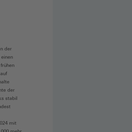
en der
 einen
 frühen
 auf
halte
nte der
s stabil
ndest
2024 mit
0.000 mehr