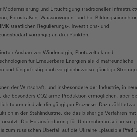
 Modernisierung und Ertüchtigung traditioneller Infrastrukt
nen, Fernstraßen, Wasserwegen, und bei Bildungseinrichtu
 IMK staatlichen Regulierungs-, Investitions- und
zungsbedarf vorrangig an drei Punkten:
cierten Ausbau von Windenergie, Photovoltaik und
echnologien für Erneuerbare Energien als klimafreundliche,
che und längerfristig auch vergleichsweise günstige Stromqu
tionen der Wirtschaft, und insbesondere der Industrie, in neu
, die besonders CO2-arme Produktion ermöglichen, aber bi
lich teurer sind als die gängigen Prozesse. Dazu zählt etwa
uktion in der Stahlindustrie, die das bisherige Verfahren mit
 ersetzt. Die Herausforderung für Unternehmen sei umso gr
bis zum russischen Überfall auf die Ukraine „plausible Pfad“