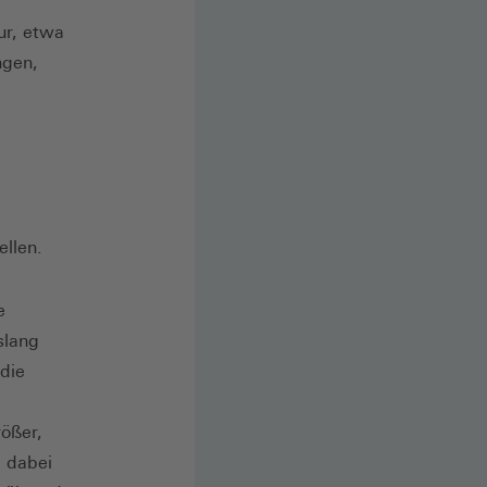
ur, etwa
ngen,
ellen.
e
slang
 die
ößer,
, dabei