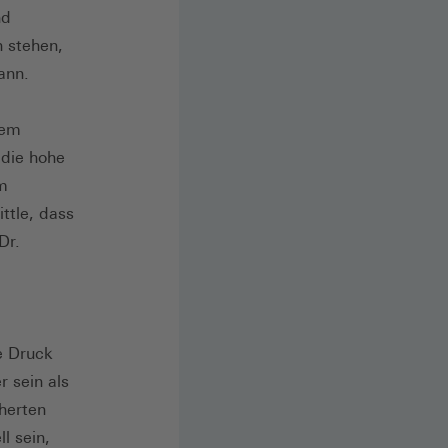
nd
n stehen,
ann.
rem
 die hohe
am
ttle, dass
Dr.
e Druck
r sein als
herten
l sein,