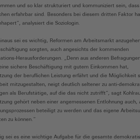
ommen und so klar strukturiert und kommuniziert sein, dass 
hen erfahrbar sind. Besonders bei diesem dritten Faktor ha
hapert“, analysiert die Soziologin.
inaus sei es wichtig, Reformen am Arbeitsmarkt anzugehen,
eschäftigung sorgten, auch angesichts der kommenden
ations-Herausforderungen. „Denn aus anderen Befragunge
eine sichere Beschäftigung mit gutem Einkommen hat,
zung der beruflichen Leistung erfährt und die Möglichkeit s
beit mitzugestalten, neigt deutlich seltener zu anti-demokr
gen als Berufstätige, auf die das nicht zutrifft“, sagt Kohlra
tzung gehört neben einer angemessenen Entlohnung auch, 
ungsprozessen beteiligt zu werden und das eigene Arbeits
ten zu können.“
tig sei es eine wichtige Aufgabe für die gesamte demokrati