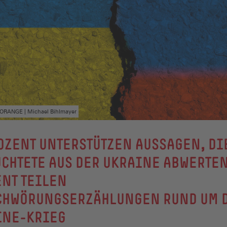
OMORANGE | Michael Bihlmayer
OZENT UNTERSTÜTZEN AUSSAGEN, DI
CHTETE AUS DER UKRAINE ABWERTEN
NT TEILEN
CHWÖRUNGSERZÄHLUNGEN RUND UM 
INE-KRIEG