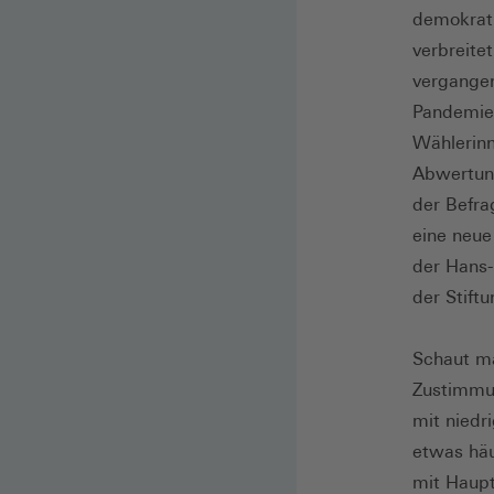
demokrati
verbreitet
vergange
Pandemie 
Wählerin
Abwertung
der Befra
eine neue
der Hans-
der Stift
Schaut ma
Zustimmu
mit niedr
etwas häu
mit Haupt