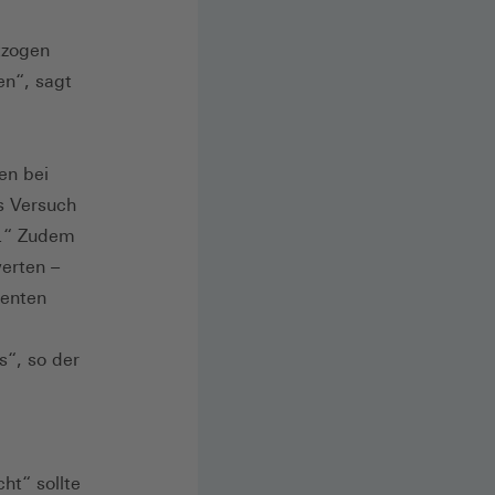
tzogen
en“, sagt
en bei
s Versuch
n.“ Zudem
werten –
renten
“, so der
ht“ sollte