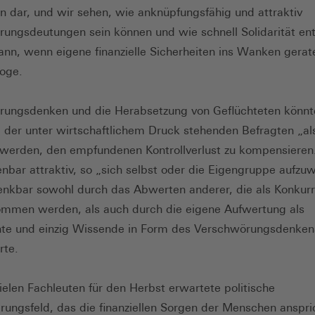
 dar, und wir sehen, wie anknüpfungsfähig und attraktiv
ungsdeutungen sein können und wie schnell Solidarität en
nn, wenn eigene finanzielle Sicherheiten ins Wanken gerat
loge.
ungsdenken und die Herabsetzung von Geflüchteten könnt
l der unter wirtschaftlichem Druck stehenden Befragten „al
werden, den empfundenen Kontrollverlust zu kompensiere
fenbar attraktiv, so „sich selbst oder die Eigengruppe aufzu
denkbar sowohl durch das Abwerten anderer, die als Konkur
mmen werden, als auch durch die eigene Aufwertung als
te und einzig Wissende in Form des Verschwörungsdenkens
rte.
ielen Fachleuten für den Herbst erwartete politische
erungsfeld, das die finanziellen Sorgen der Menschen anspric