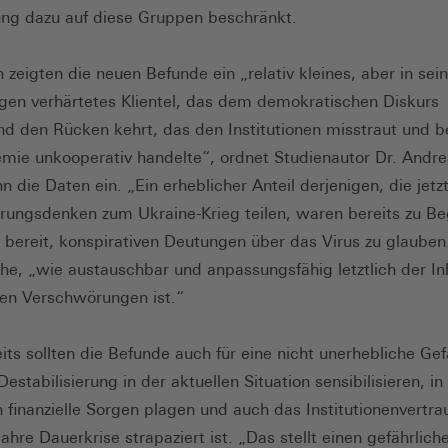
ng dazu auf diese Gruppen beschränkt.
 zeigten die neuen Befunde ein „relativ kleines, aber in sei
ngen verhärtetes Klientel, das dem demokratischen Diskurs
d den Rücken kehrt, das den Institutionen misstraut und be
mie unkooperativ handelte“, ordnet Studienautor Dr. Andr
 die Daten ein. „Ein erheblicher Anteil derjenigen, die jetz
ungsdenken zum Ukraine-Krieg teilen, waren bereits zu Be
bereit, konspirativen Deutungen über das Virus zu glauben
che, „wie austauschbar und anpassungsfähig letztlich der In
en Verschwörungen ist.“
its sollten die Befunde auch für eine nicht unerhebliche Gef
estabilisierung in der aktuellen Situation sensibilisieren, in 
finanzielle Sorgen plagen und auch das Institutionenvertra
Jahre Dauerkrise strapaziert ist. „Das stellt einen gefährlich