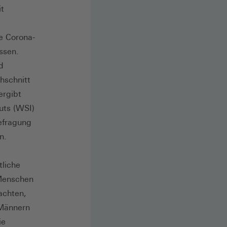
it
e Corona-
ssen.
d
hschnitt
ergibt
uts (WSI)
efragung
n.
liche
Menschen
achten,
 Männern
ie