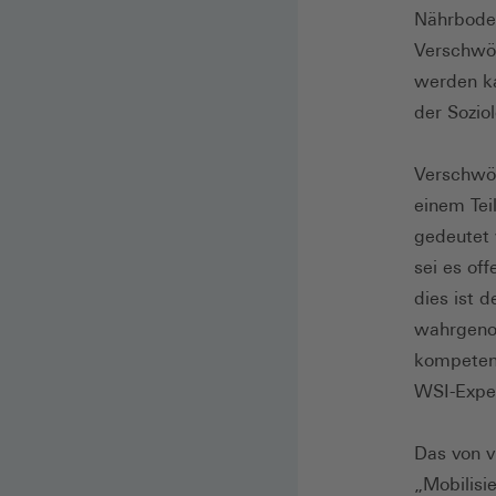
Nährboden
Verschwör
werden ka
der Sozio
Verschwör
einem Tei
gedeutet 
sei es of
dies ist 
wahrgeno
kompeten
WSI-Expe
Das von v
„Mobilisi