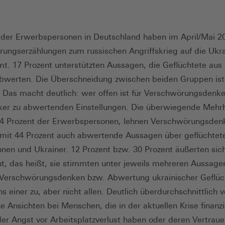
 der Erwerbspersonen in Deutschland haben im April/Mai 2
ungserzählungen zum russischen Angriffskrieg auf die Ukr
t. 17 Prozent unterstützten Aussagen, die Geflüchtete aus
bwerten. Die Überschneidung zwischen beiden Gruppen ist
. Das macht deutlich: wer offen ist für Verschwörungsdenke
ker zu abwertenden Einstellungen. Die überwiegende Mehrh
74 Prozent der Erwerbspersonen, lehnen Verschwörungsde
 mit 44 Prozent auch abwertende Aussagen über geflüchtet
nnen und Ukrainer. 12 Prozent bzw. 30 Prozent äußerten sic
t, das heißt, sie stimmten unter jeweils mehreren Aussage
Verschwörungsdenken bzw. Abwertung ukrainischer Geflüc
s einer zu, aber nicht allen. Deutlich überdurchschnittlich v
e Ansichten bei Menschen, die in der aktuellen Krise finanzi
er Angst vor Arbeitsplatzverlust haben oder deren Vertraue