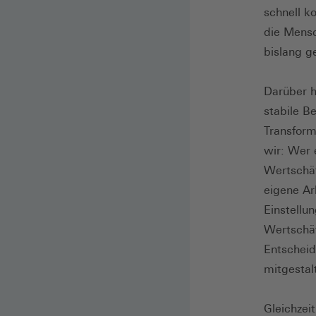
schnell k
die Mensc
bislang ge
Darüber h
stabile B
Transform
wir: Wer 
Wertschät
eigene Ar
Einstellun
Wertschä
Entscheid
mitgestal
Gleichzei