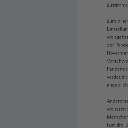
Zustimmu
Zum einen
Einstellu
weitgehen
der Pande
Hövermann
Verschwör
Pandemie 
verdeutli
angeblich
Andererse
weiteren D
Menschen 
fast drei 