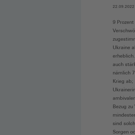
22.09.2022
9 Prozent
Verschwör
zugestimm
Ukraine a
erheblich
auch stär
nämlich 
Krieg ab;
Ukraineri
ambivalen
Bezug zu 
mindesten
sind solch
Sorgen od