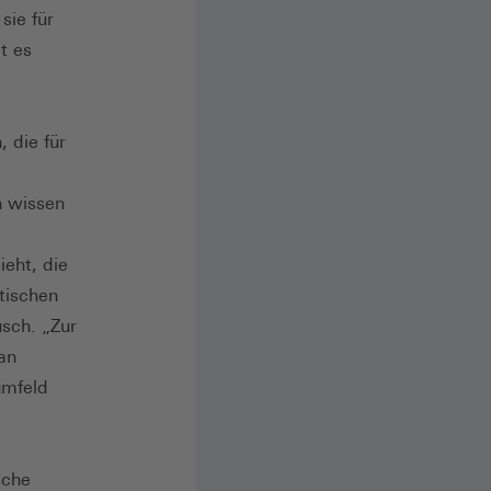
sie für
t es
 die für
n wissen
ieht, die
atischen
usch. „Zur
an
umfeld
sche