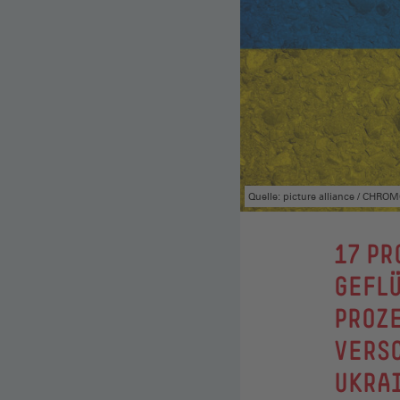
Quelle: picture alliance / CHR
:
17 PR
GEFLÜ
PROZE
VERS
UKRA