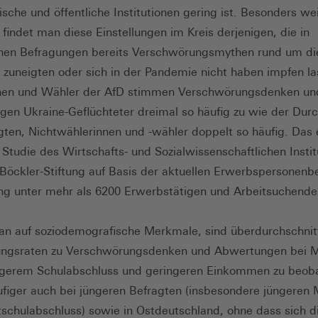
sche und öffentliche Institutionen gering ist. Besonders we
 findet man diese Einstellungen im Kreis derjenigen, die in
nen Befragungen bereits Verschwörungsmythen rund um di
zuneigten oder sich in der Pandemie nicht haben impfen la
nen und Wähler der AfD stimmen Verschwörungsdenken un
en Ukraine-Geflüchteter dreimal so häufig zu wie der Durc
gten, Nichtwählerinnen und -wähler doppelt so häufig. Das 
 Studie des Wirtschafts- und Sozialwissenschaftlichen Instit
Böckler-Stiftung auf Basis der aktuellen Erwerbspersonenb
ung unter mehr als 6200 Erwerbstätigen und Arbeitsuchende
n auf soziodemografische Merkmale, sind überdurchschnitt
ngsraten zu Verschwörungsdenken und Abwertungen bei 
igerem Schulabschluss und geringeren Einkommen zu beob
figer auch bei jüngeren Befragten (insbesondere jüngeren
schulabschluss) sowie in Ostdeutschland, ohne dass sich d