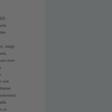
022
aine
 der
n, neigt
eit,
nken zum
e
h
n mit
hteter
erbreitet
elle
n in