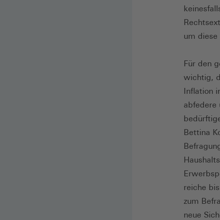
keinesfal
Rechtsext
um diese 
Für den g
wichtig, 
Inflation
abfedere 
bedürftig
Bettina K
Befragung
Haushalts
Erwerbspe
reiche bis
zum Befra
neue Sich