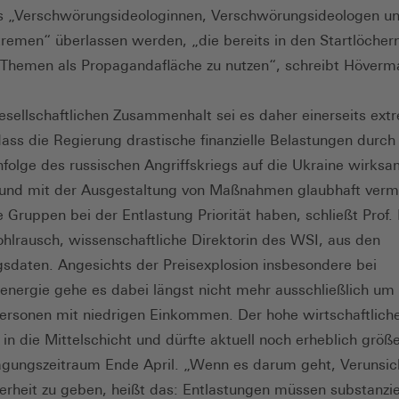
ls „Verschwörungsideologinnen, Verschwörungsideologen u
remen“ überlassen werden, „die bereits in den Startlöcher
Themen als Propagandafläche zu nutzen“, schreibt Höverm
esellschaftlichen Zusammenhalt sei es daher einerseits ext
dass die Regierung drastische finanzielle Belastungen durch
 infolge des russischen Angriffskriegs auf die Ukraine wirks
und mit der Ausgestaltung von Maßnahmen glaubhaft vermi
e Gruppen bei der Entlastung Priorität haben, schließt Prof. 
ohlrausch, wissenschaftliche Direktorin des WSI, aus den
sdaten. Angesichts der Preisexplosion insbesondere bei
energie gehe es dabei längst nicht mehr ausschließlich um
rsonen mit niedrigen Einkommen. Der hohe wirtschaftlich
 in die Mittelschicht und dürfte aktuell noch erheblich größe
gungszeitraum Ende April. „Wenn es darum geht, Verunsic
erheit zu geben, heißt das: Entlastungen müssen substanziel