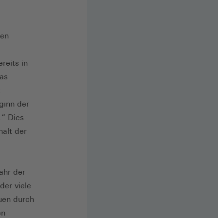
nen
reits in
eas
t
ginn der
.“ Dies
halt der
ahr der
der viele
uen durch
en