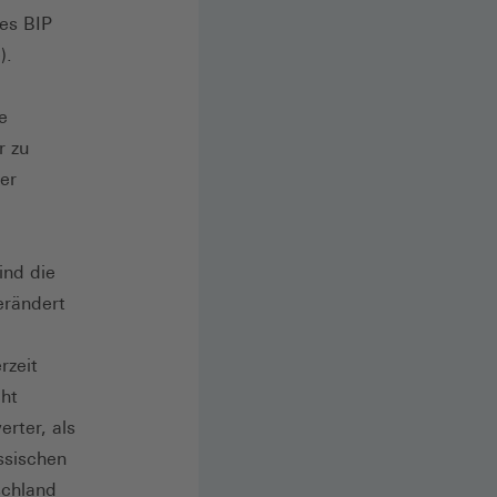
des BIP
).
e
r zu
er
ind die
erändert
rzeit
cht
rter, als
ssischen
schland