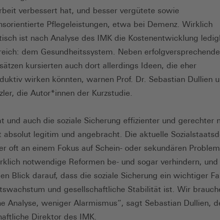
beit verbessert hat, und besser vergütete sowie
nsorientierte Pflegeleistungen, etwa bei Demenz. Wirklich
isch ist nach Analyse des IMK die Kostenentwicklung ledigl
reich: dem Gesundheitssystem. Neben erfolgversprechend
ätzen kursierten auch dort allerdings Ideen, die eher
duktiv wirken könnten, warnen Prof. Dr. Sebastian Dullien u
zler, die Autor*innen der Kurzstudie.
t und auch die soziale Sicherung effizienter und gerechter
st absolut legitim und angebracht. Die aktuelle Sozialstaats
er oft an einem Fokus auf Schein- oder sekundären Proble
rklich notwendige Reformen be- und sogar verhindern, und
den Blick darauf, dass die soziale Sicherung ein wichtiger Fa
tswachstum und gesellschaftliche Stabilität ist. Wir brauc
che Analyse, weniger Alarmismus“, sagt Sebastian Dullien, d
aftliche Direktor des IMK.