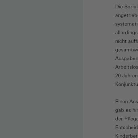
Die Sozia
angetrieb
systematis
allerding
nicht auf
gesamtwir
Ausgaben 
Arbeitslo
20 Jahren
Konjunktu
Einen Ans
gab es hi
der Pfleg
Entscheid
Kinderbet