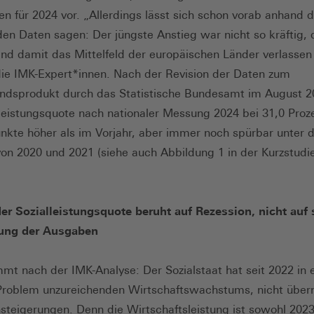
en für 2024 vor. „Allerdings lässt sich schon vorab anhand d
den Daten sagen: Der jüngste Anstieg war nicht so kräftig, 
nd damit das Mittelfeld der europäischen Länder verlassen 
ie IMK-Expert*innen. Nach der Revision der Daten zum
andsprodukt durch das Statistische Bundesamt im August 2
lleistungsquote nach nationaler Messung 2024 bei 31,0 Proze
nkte höher als im Vorjahr, aber immer noch spürbar unter 
on 2020 und 2021 (siehe auch Abbildung 1 in der Kurzstudie
er Sozialleistungsquote beruht auf Rezession, nicht auf 
ung der Ausgaben
mt nach der IMK-Analyse: Der Sozialstaat hat seit 2022 in e
 Problem unzureichenden Wirtschaftswachstums, nicht übe
teigerungen. Denn die Wirtschaftsleistung ist sowohl 2023