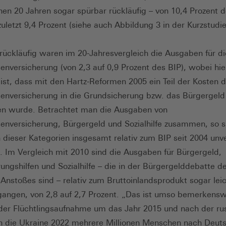
en 20 Jahren sogar spürbar rückläufig – von 10,4 Prozent 
zuletzt 9,4 Prozent (siehe auch Abbildung 3 in der Kurzstudie
 rückläufig waren im 20-Jahresvergleich die Ausgaben für di
senversicherung (von 2,3 auf 0,9 Prozent des BIP), wobei hie
ist, dass mit den Hartz-Reformen 2005 ein Teil der Kosten d
senversicherung in die Grundsicherung bzw. das Bürgergeld
en wurde. Betrachtet man die Ausgaben von
senversicherung, Bürgergeld und Sozialhilfe zusammen, so s
dieser Kategorien insgesamt relativ zum BIP seit 2004 unv
. Im Vergleich mit 2010 sind die Ausgaben für Bürgergeld,
rungshilfen und Sozialhilfe – die in der Bürgergelddebatte de
 Anstoßes sind – relativ zum Bruttoinlandsprodukt sogar lei
angen, von 2,8 auf 2,7 Prozent. „Das ist umso bemerkenswe
der Flüchtlingsaufnahme um das Jahr 2015 und nach der ru
in die Ukraine 2022 mehrere Millionen Menschen nach Deut