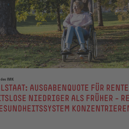
 des IMK
LSTAAT: AUSGABENQUOTE FÜR RENTE
TSLOSE NIEDRIGER ALS FRÜHER – R
GESUNDHEITSSYSTEM KONZENTRIERE