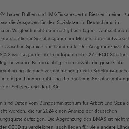
24 haben Dullien und IMK-Fiskalexpertin Rietzler in einer Ku
dass die Ausgaben für den Sozialstaat in Deutschland im
onalen Vergleich nicht übermäßig hoch lagen. Deutschland re
uote staatlicher Sozialausgaben im Mittelfeld der entwickel
ein zwischen Spanien und Dänemark. Der Ausgabenzuwachs
2022 war sogar der drittniedrigste unter 27 OECD-Staaten, 
fügbar waren. Berücksichtigt man sowohl die gesetzliche
rsicherung als auch verpflichtende private Krankenversich
e in einigen Ländern gibt, lag die deutsche Sozialausgaben
n der Schweiz und der USA.
n sind Daten vom Bundesministerium für Arbeit und Sozial
licht worden, die für 2024 einen Anstieg der deutschen
stungsquote aufzeigen. Die Abgrenzung des BMAS ist nicht v
 der OECD zu vergleichen, auch liegen für viele andere Länd