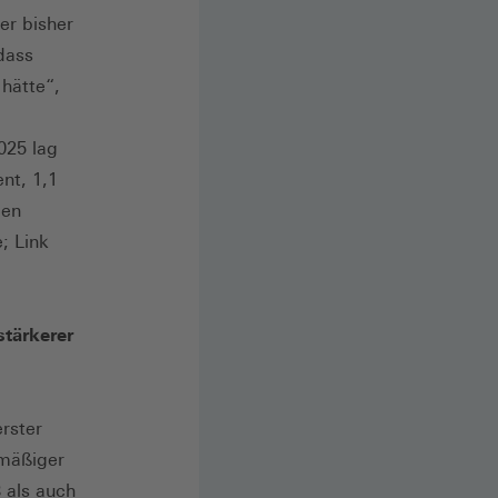
er bisher
dass
hätte“,
025 lag
nt, 1,1
den
; Link
stärkerer
rster
rmäßiger
 als auch