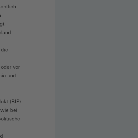
entlich
n
igt
hland
 die
 oder vor
mie und
ukt (BIP)
owie bei
olitische
nd