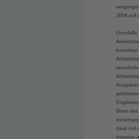
vergangen
2004 auf 
Ebenfalls
Arbeitslo
beachten 
Arbeitslo
verschob
Arbeitslo
Ausgaben 
geblieben
Eingliede
Stein des
zurückgeg
dass mit 
Invasion 