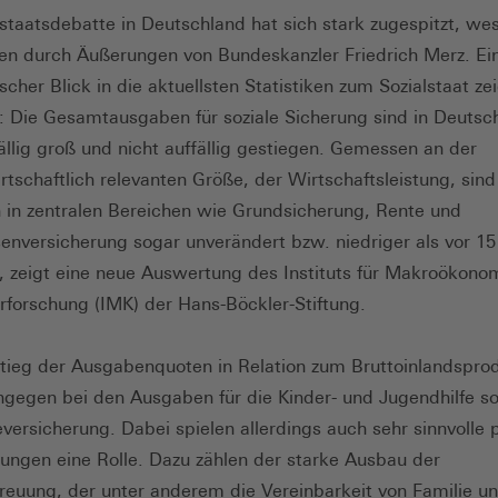
lstaatsdebatte in Deutschland hat sich stark zugespitzt, wes
en durch Äußerungen von Bundeskanzler Friedrich Merz. Ei
cher Blick in die aktuellsten Statistiken zum Sozialstaat ze
s: Die Gesamtausgaben für soziale Sicherung sind in Deutsc
fällig groß und nicht auffällig gestiegen. Gemessen an der
tschaftlich relevanten Größe, der Wirtschaftsleistung, sind
in zentralen Bereichen wie Grundsicherung, Rente und
senversicherung sogar unverändert bzw. niedriger als vor 15
, zeigt eine neue Auswertung des Instituts für Makroökono
rforschung (IMK) der Hans-Böckler-Stiftung.
tieg der Ausgabenquoten in Relation zum Bruttoinlandsprod
ngegen bei den Ausgaben für die Kinder- und Jugendhilfe s
eversicherung. Dabei spielen allerdings auch sehr sinnvolle p
ungen eine Rolle. Dazu zählen der starke Ausbau der
reuung, der unter anderem die Vereinbarkeit von Familie u