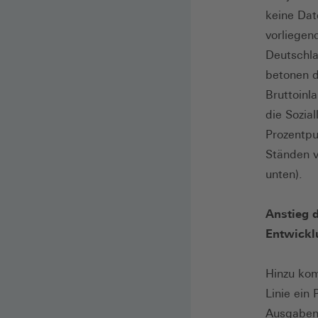
keine Dat
vorliegen
Deutschla
betonen d
Bruttoinl
die Sozia
Prozentpu
Ständen v
unten).
Anstieg d
Entwickl
Hinzu kom
Linie ein
Ausgabens