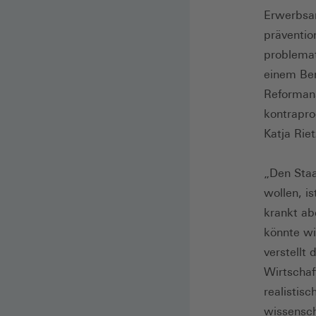
Erwerbsar
präventio
problemat
einem Be
Reformans
kontrapro
Katja Riet
„Den Staa
wollen, i
krankt ab
könnte wi
verstellt 
Wirtschaf
realistis
wissensch