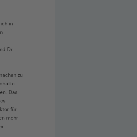
ich in
en
nd Dr.
 machen zu
debatte
men. Das
 es
ktor für
hen mehr
er