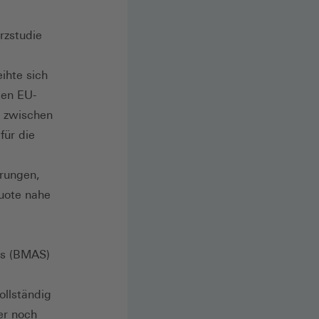
rzstudie
ihte sich
ten EU-
 zwischen
für die
erungen,
quote nahe
es (BMAS)
ollständig
er noch