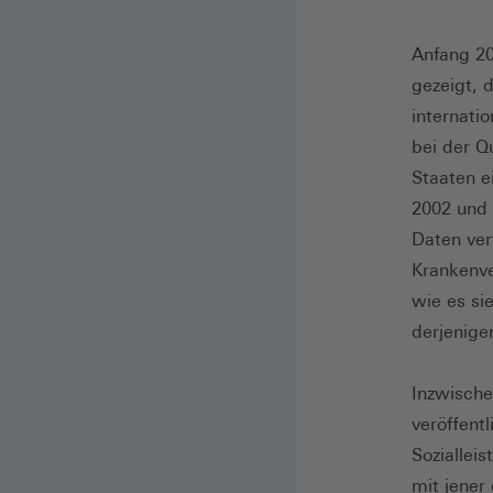
Anfang 20
gezeigt, 
internati
bei der Q
Staaten 
2002 und 
Daten ver
Krankenve
wie es si
derjenige
Inzwische
veröffent
Soziallei
mit jener