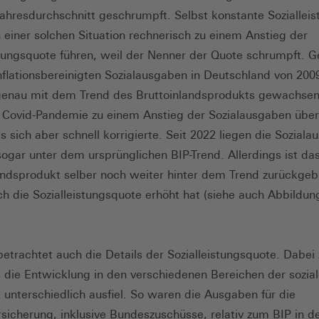
ahresdurchschnitt geschrumpft. Selbst konstante Soziallei
 einer solchen Situation rechnerisch zu einem Anstieg der
stungsquote führen, weil der Nenner der Quote schrumpft. G
inflationsbereinigten Sozialausgaben in Deutschland von 200
genau mit dem Trend des Bruttoinlandsprodukts gewachsen
e Covid-Pandemie zu einem Anstieg der Sozialausgaben übe
s sich aber schnell korrigierte. Seit 2022 liegen die Sozial
sogar unter dem ursprünglichen BIP-Trend. Allerdings ist da
andsprodukt selber noch weiter hinter dem Trend zurückgeb
ch die Sozialleistungsquote erhöht hat (siehe auch Abbildung
etrachtet auch die Details der Sozialleistungsquote. Dabei 
s die Entwicklung in den verschiedenen Bereichen der sozia
 unterschiedlich ausfiel. So waren die Ausgaben für die
sicherung, inklusive Bundeszuschüsse, relativ zum BIP in d