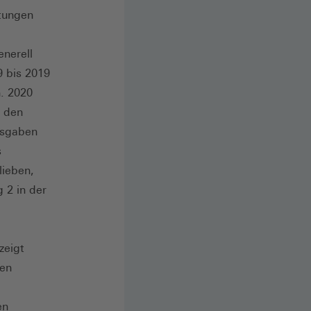
stungen
enerell
9 bis 2019
. 2020
r den
ausgaben
s
lieben,
 2 in der
zeigt
len
en