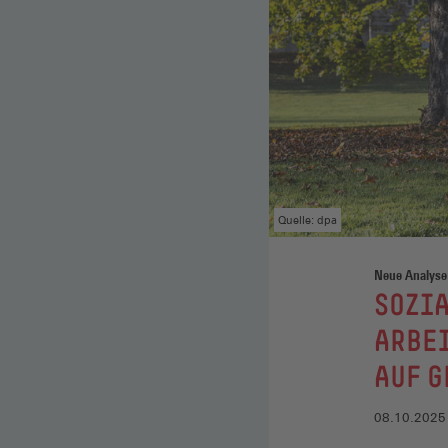
Quelle: dpa
Neue Analyse
:
SOZIA
ARBEI
AUF 
08.10.2025