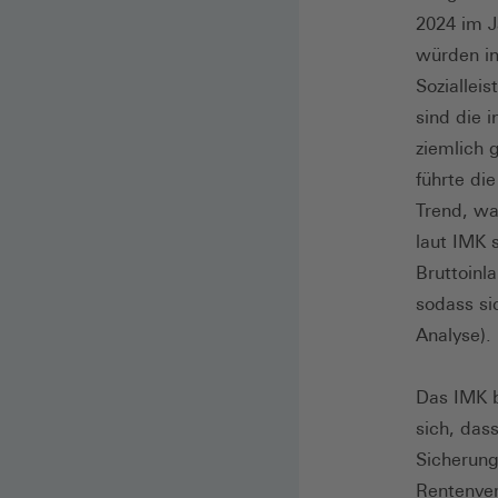
2024 im J
würden in
Soziallei
sind die 
ziemlich 
führte di
Trend, wa
laut IMK 
Bruttoinl
sodass si
Analyse).
Das IMK b
sich, das
Sicherung
Rentenver