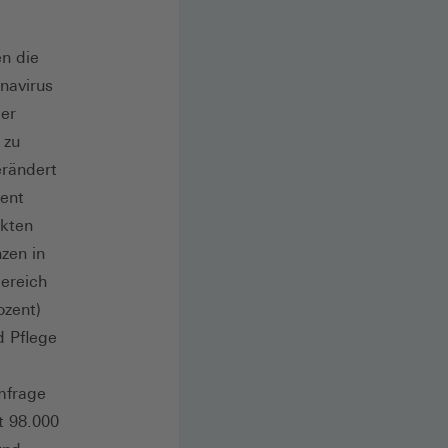
en die
navirus
er
 zu
rändert
zent
ekten
zen in
ereich
ozent)
d Pflege
Umfrage
t 98.000