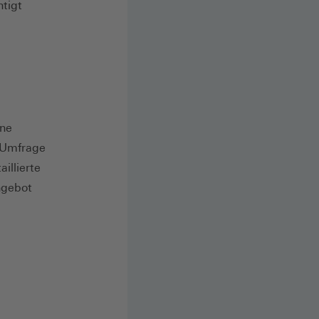
htigt
ine
 Umfrage
illierte
Angebot