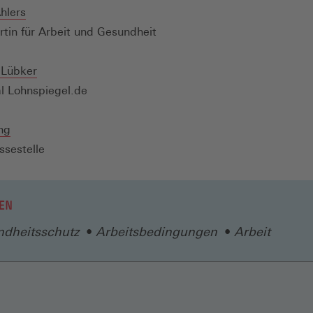
Fenster)
hlers
tin für Arbeit und Gesundheit
 Lübker
l Lohnspiegel.de
ng
ssestelle
EN
ndheitsschutz
Arbeitsbedingungen
Arbeit