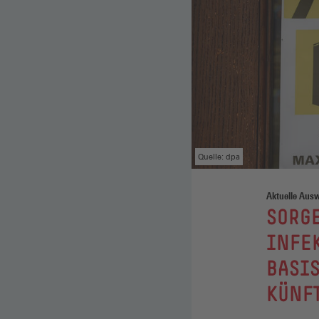
Quelle: dpa
Aktuelle Aus
:
SORGE
INFEK
BASIS
KÜNFT