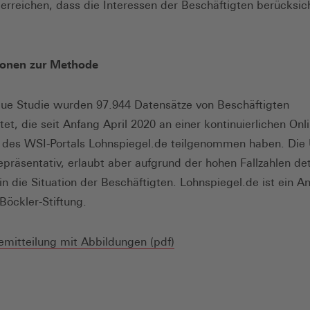
h erreichen, dass die Interessen der Beschäftigten berücksic
ionen zur Methode
eue Studie wurden 97.944 Datensätze von Beschäftigten
et, die seit Anfang April 2020 an einer kontinuierlichen Onl
 des WSI-Portals Lohnspiegel.de teilgenommen haben. Die
repräsentativ, erlaubt aber aufgrund der hohen Fallzahlen deta
 in die Situation der Beschäftigten. Lohnspiegel.de ist ein 
Böckler-Stiftung.
(Öffnet
emitteilung mit Abbildungen (pdf)
in
einem
neuen