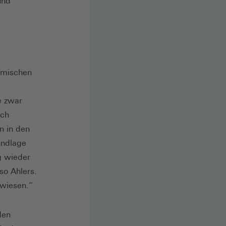
und
eimischen
e zwar
uch
n in den
undlage
g wieder
so Ahlers.
ewiesen.“
den