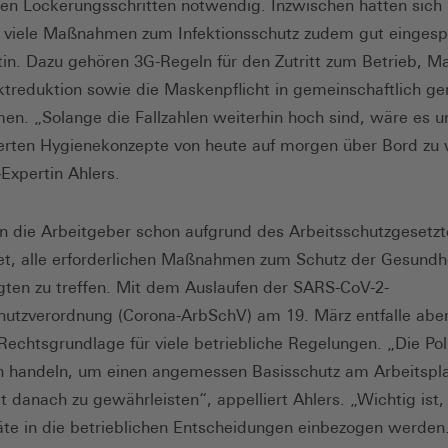
en Lockerungsschritten notwendig. Inzwischen hätten sich 
 viele Maßnahmen zum Infektionsschutz zudem gut eingespi
tin. Dazu gehören 3G-Regeln für den Zutritt zum Betrieb,
ktreduktion sowie die Maskenpflicht in gemeinschaftlich ge
en. „Solange die Fallzahlen weiterhin hoch sind, wäre es u
ierten Hygienekonzepte von heute auf morgen über Bord zu 
Expertin Ahlers.
n die Arbeitgeber schon aufgrund des Arbeitsschutzgesetzt
tet, alle erforderlichen Maßnahmen zum Schutz der Gesundhe
gten zu treffen. Mit dem Auslaufen der SARS-CoV-2-
hutzverordnung (Corona-ArbSchV) am 19. März entfalle aber
Rechtsgrundlage für viele betriebliche Regelungen. „Die Pol
 handeln, um einen angemessen Basisschutz am Arbeitspla
it danach zu gewährleisten“, appelliert Ahlers. „Wichtig ist,
äte in die betrieblichen Entscheidungen einbezogen werden