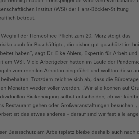
gte beteiligt haben. Lohnspiegel.de wird vom Wirtschafts- 
senschaftlichen Institut (WSI) der Hans-Böckler-Stiftung
aftlich betreut.
Wegfall der Homeoffice-Pflicht zum 20. März steigt das
srisiko auch für Beschäftigte, die bisher gut geschützt im h
beitet haben“, sagt Dr. Elke Ahlers, Expertin für Arbeit und
t am WSI. Viele Arbeitgeber hätten im Laufe der Pandemi
Regeln zum mobilen Arbeiten eingeführt und wollten diese a
 beibehalten. Trotzdem zeichne sich ab, dass die Büroetage
 Monaten wieder voller werden. „Wir alle können auf Gr
ndividuellen Risikoneigung selbst entscheiden, ob wir künfti
ins Restaurant gehen oder Großveranstaltungen besuchen“, 
Arbeit ist das etwas anderes – darauf sind wir fast alle ang
ser Basisschutz am Arbeitsplatz bleibe deshalb auch nach 