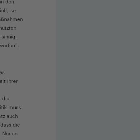
in den
elt, so
 Maßnahmen
nutzten
nsinnig,
werfen“,
es
it ihrer
 die
itik muss
tz auch
 dass die
. Nur so