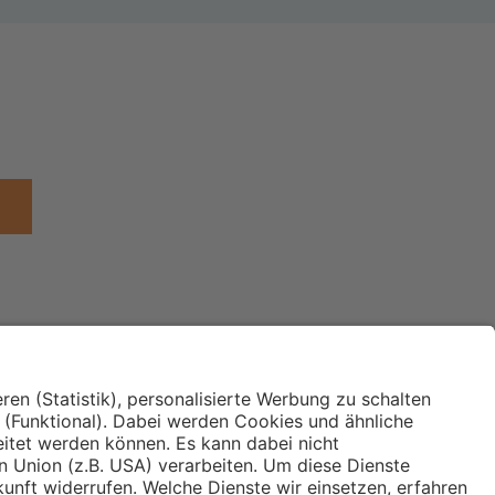
Institut für Makroökonomie
ches
und Konjunkturforschung