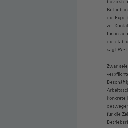
bevorsteh
Betrieben
die Exper
zur Konta
Innenräum
die etabl
sagt WSI-
Zwar seie
verpflich
Beschäfti
Arbeitssc
konkrete 
deswegen
für die Ze
Betriebsr