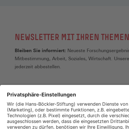
NEWSLETTER MIT IHREN THEME
Bleiben Sie informiert:
Neueste Forschungsergebnis
Mitbestimmung, Arbeit, Soziales, Wirtschaft. Unser
jederzeit abbestellen.
Kontakt
Merkzettel