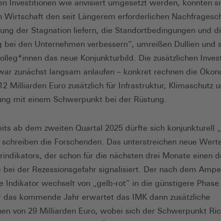
hen Investitionen wie anvisiert umgesetzt werden, könnten s
 Wirtschaft den seit Längerem erforderlichen Nachfragesc
ng der Stagnation liefern, die Standortbedingungen und d
bei den Unternehmen verbessern“, umreißen Dullien und 
olleg*innen das neue Konjunkturbild. Die zusätzlichen Inves
ar zunächst langsam anlaufen – konkret rechnen die Öko
2 Milliarden Euro zusätzlich für Infrastruktur, Klimaschutz 
ung mit einem Schwerpunkt bei der Rüstung.
its ab dem zweiten Quartal 2025 dürfte sich konjunkturell „
schreiben die Forschenden. Das unterstreichen neue Wert
rindikators, der schon für die nächsten drei Monate einen d
bei der Rezessionsgefahr signalisiert. Der nach dem Amp
e Indikator wechselt von „gelb-rot“ in die günstigere Phase
r das kommende Jahr erwartet das IMK dann zusätzliche
onen von 29 Milliarden Euro, wobei sich der Schwerpunkt Ri