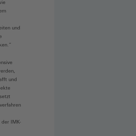
wie
dem
eiten und
e
rken.“
ensive
werden,
afft und
jekte
setzt
verfahren
 der IMK-