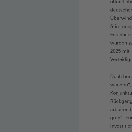
öffentlic
deutschen
Überwindu
Stimmung 
Forscherk
würden zw
2025 mit 1
Verteidig
Doch bere
wenden“, 
Konjunktu
Rückgang 
arbeitend
grün“. Fü
Investiti