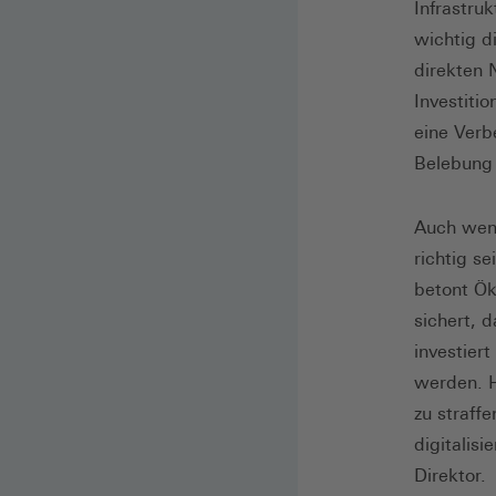
Infrastru
wichtig d
direkten 
Investiti
eine Verb
Belebung 
Auch wenn
richtig s
betont Ök
sichert, d
investier
werden. H
zu straff
digitalis
Direktor.