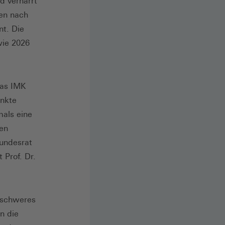
d verharrt
en nach
nt. Die
wie 2026
das IMK
unkte
mals eine
den
Bundesrat
 Prof. Dr.
o schweres
n die