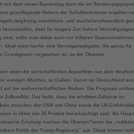
ch mit dem neuen Bundestag dann die im Sondierungspapie
hene grundlegende Reform der Schuldenbremse angehen un
egeln langfristig investitions- und wachstumsfreundlich ges
ch herausstellen, dass für längere Zeit höhere Verteidigung
 sind, sollte man diese auch mit höheren Staatseinnahmen
en. Ideal wäre hierfür eine Vermögensabgabe, die genau für 
 Grundgesetz vorgesehen ist, so der Ökonom.
allem seien die wirtschaftlichen Aussichten nun aber deutlich
vor wenigen Wochen, so Dullien. Damit sei Deutschland au
et auf die weltwirtschaftlichen Risiken. Die Prognose umfas
n Zollkonflikt. Das heißt, dass die erhöhten Zollsätze im
ehr zwischen den USA und China sowie die US-Einfuhrzölle
nium in Höhe von 25 Prozent berücksichtigt sind. Als Haupt
ostizierte Erholung machen die Ökonom*innen die „radikal
nbare Politik der Trump-Regierung“ aus. Diese könnte nich