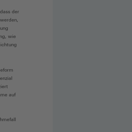
 dass der
 werden,
dung
ng, wie
Richtung
Reform
enzial
iert
hme auf
ahmefall