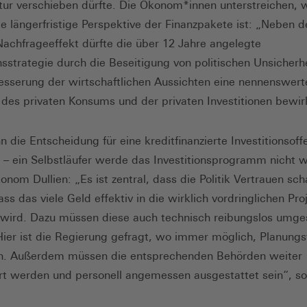
ktur verschieben dürfte. Die Ökonom*innen unterstreichen, 
ie längerfristige Perspektive der Finanzpakete ist: „Neben 
Nachfrageeffekt dürfte die über 12 Jahre angelegte
onsstrategie durch die Beseitigung von politischen Unsicherh
esserung der wirtschaftlichen Aussichten eine nennenswert
des privaten Konsums und der privaten Investitionen bewi
 die Entscheidung für eine kreditfinanzierte Investitionsoff
ei – ein Selbstläufer werde das Investitionsprogramm nicht 
onom Dullien: „Es ist zentral, dass die Politik Vertrauen sch
ass das viele Geld effektiv in die wirklich vordringlichen Pro
t wird. Dazu müssen diese auch technisch reibungslos umge
ier ist die Regierung gefragt, wo immer möglich, Planungs
en. Außerdem müssen die entsprechenden Behörden weiter
iert werden und personell angemessen ausgestattet sein“, so