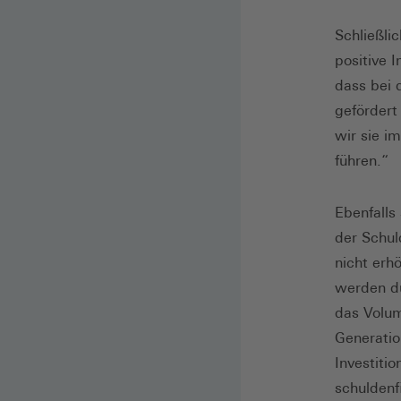
Schließli
positive 
dass bei 
gefördert
wir sie i
führen.“
Ebenfalls
der Schul
nicht erh
werden dü
das Volum
Generatio
Investiti
schuldenf