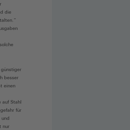
r
d die
talten.“
sausgaben
solche
 günstiger
ch besser
st einen
 auf Stahl
gefahr für
e und
t nur