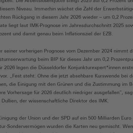
sigkeit. Die Arbeitslosenquote steigt 2025 auf 6,2 Prozent un
diesem Niveau. Immerhin wächst die Zahl der Erwerbstätig
chten Rückgang in diesem Jahr 2026 wieder – um 0,2 Proze
srate liegt laut IMK-Prognose im Jahresdurchschnitt 2025 so
rozent und damit genau beim Inflationsziel der EZB.
r seiner vorherigen Prognose vom Dezember 2024 nimmt 
tumserwartung beim BIP für dieses Jahr um 0,2 Prozentp
ür 2026 legen die Düsseldorfer Konjunkturexpert*innen erst
vor. „Fest steht: Ohne die jetzt absehbare Kurswende bei 
onen, die Einigung mit den Grünen und die Zustimmung im 
re Vorhersage für 2026 deutlich niedriger ausgefallen“, sagt
 Dullien, der wissenschaftliche Direktor des IMK.
Einigung der Union und der SPD auf ein 500 Milliarden Eur
ktur-Sondervermögen wurden die Karten neu gemischt. Wen