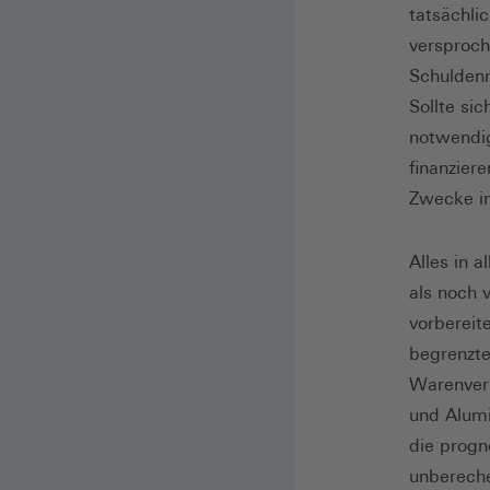
tatsächli
versproc
Schuldenr
Sollte si
notwendig
finanzier
Zwecke im
Alles in 
als noch 
vorbereit
begrenzte
Warenverk
und Alumi
die progn
unbereche