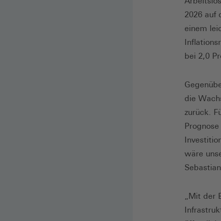
Arbeitslo
2026 auf 
einem lei
Inflation
bei 2,0 P
Gegenübe
die Wachs
zurück. F
Prognose 
Investiti
wäre unse
Sebastian
„Mit der 
Infrastru