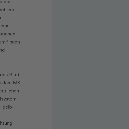
ie der
hub zur
ie
seine
titionen
nom*innen
und
das Blatt
e des IMK-
eutlichen
elsystem
 „gelb-
chtung