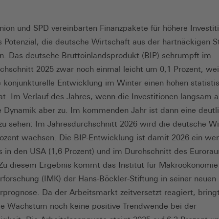
nion und SPD vereinbarten Finanzpakete für höhere Investit
 Potenzial, die deutsche Wirtschaft aus der hartnäckigen S
en. Das deutsche Bruttoinlandsprodukt (BIP) schrumpft im
chschnitt 2025 zwar noch einmal leicht um 0,1 Prozent, wei
konjunkturelle Entwicklung im Winter einen hohen statisti
hat. Im Verlauf des Jahres, wenn die Investitionen langsam a
 Dynamik aber zu. Im kommenden Jahr ist dann eine deutl
zu sehen: Im Jahresdurchschnitt 2026 wird die deutsche Wi
ozent wachsen. Die BIP-Entwicklung ist damit 2026 ein we
ls in den USA (1,6 Prozent) und im Durchschnitt des Eurora
 Zu diesem Ergebnis kommt das Institut für Makroökonomie
rforschung (IMK) der Hans-Böckler-Stiftung in seiner neuen
rprognose. Da der Arbeitsmarkt zeitversetzt reagiert, bring
e Wachstum noch keine positive Trendwende bei der