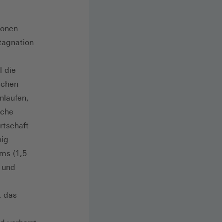
ionen
tagnation
l die
schen
nlaufen,
iche
rtschaft
nig
ums (1,5
 und
t das