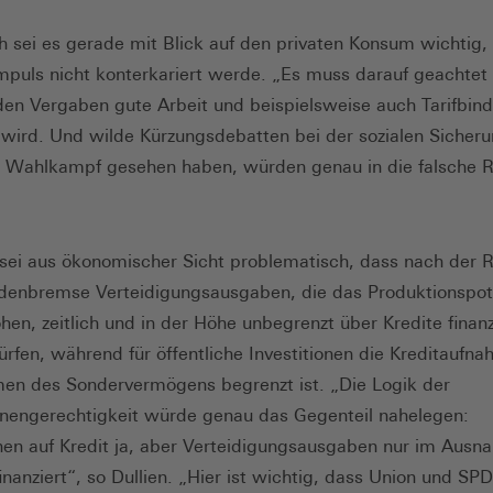
ch sei es gerade mit Blick auf den privaten Konsum wichtig,
Impuls nicht konterkariert werde. „Es muss darauf geachtet
den Vergaben gute Arbeit und beispielsweise auch Tarifbin
 wird. Und wilde Kürzungsdebatten bei der sozialen Sicheru
m Wahlkampf gesehen haben, würden genau in die falsche 
 sei aus ökonomischer Sicht problematisch, dass nach der 
denbremse Verteidigungsausgaben, die das Produktionspot
öhen, zeitlich und in der Höhe unbegrenzt über Kredite finanz
rfen, während für öffentliche Investitionen die Kreditaufna
en des Sondervermögens begrenzt ist. „Die Logik der
nengerechtigkeit würde genau das Gegenteil nahelegen:
onen auf Kredit ja, aber Verteidigungsausgaben nur im Ausn
inanziert“, so Dullien. „Hier ist wichtig, dass Union und SPD