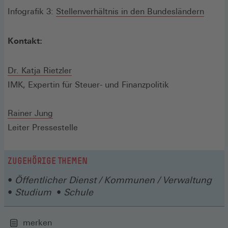
Fenster)
einem
(Öffne
Infografik 3:
Stellenverhältnis in den Bundesländern
neuen
in
Fenster)
einem
Kontakt:
neuen
Fenste
Dr. Katja Rietzler
IMK, Expertin für Steuer- und Finanzpolitik
Rainer Jung
Leiter Pressestelle
ZUGEHÖRIGE THEMEN
Öffentlicher Dienst / Kommunen / Verwaltung
Studium
Schule
merken