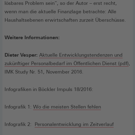
lösbares Problem sein“, so der Autor – erst recht,
wenn man die aktuelle Finanzlage betrachte: Alle
Haushaltsebenen erwirtschaften zurzeit Überschüsse.
Weitere Informationen:
Dieter Vesper:
Aktuelle Entwicklungstendenzen und
(Öf
zukünftiger Personalbedarf im Öffentlichen Dienst (pdf)
,
in
IMK Study Nr. 51, November 2016.
ei
ne
Infografiken in Böckler Impuls 18/2016:
Fe
(Öffnet
Infografik 1:
Wo die meisten Stellen fehlen
in
einem
(Öffnet
Infografik 2:
Personalentwicklung im Zeitverlauf
neuen
in