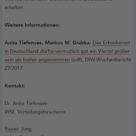
erhalten.
Weitere Informationen:
Anita Tiefensee, Markus M. Grabka:
Das Erbvolumen
in Deutschland dürfte vermutlich gut ein Viertel größer
(Öffnet
sein als bisher angenommen
(pdf), DIW-Wochenbericht
in
27/2017.
einem
neuen
Kontakt:
Fenster)
Dr. Anita Tiefensee
WSI, Verteilungsforscherin
Rainer Jung