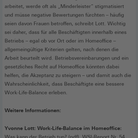
arbeitet, werde oft als „Minderleister“ stigmatisiert
und müsse negative Bewertungen fürchten – häufig
seien davon Frauen betroffen, schreibt Lott. Wichtig
sei daher, dass für alle Beschäftigten innerhalb eines
Betriebs – egal ob vor Ort oder im Homeoffice –
allgemeingültige Kriterien gelten, nach denen die
Arbeit beurteilt wird. Betriebsvereinbarungen und ein
gesetzliches Recht auf Homeoffice könnten dabei
helfen, die Akzeptanz zu steigern – und damit auch die
Wahrscheinlichkeit, dass Beschäftigte eine bessere
Work-Life-Balance erleben.
Weitere Informationen:
Yvonne Lott: Work-Life-Balance im Homeoffice:
(Öffnet
Was kann der Betrieb tun? (pdf)
, WSI-Report Nr. 54,