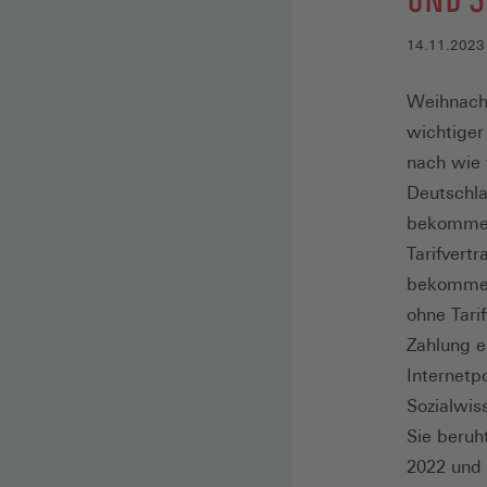
UND 3
14.11.2023
Weihnacht
wichtiger
nach wie v
Deutschla
bekommen
Tarifvert
bekommen 
ohne Tari
Zahlung e
Internetp
Sozialwis
Sie beruh
2022 und 