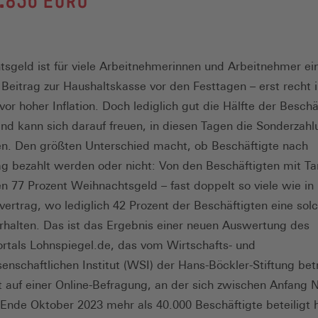
.836 EURO
sgeld ist für viele Arbeitnehmerinnen und Arbeitnehmer ei
 Beitrag zur Haushaltskasse vor den Festtagen – erst recht i
or hoher Inflation. Doch lediglich gut die Hälfte der Beschä
nd kann sich darauf freuen, in diesen Tagen die Sonderzahl
. Den größten Unterschied macht, ob Beschäftigte nach
rag bezahlt werden oder nicht: Von den Beschäftigten mit Tar
77 Prozent Weihnachtsgeld – fast doppelt so viele wie in
fvertrag, wo lediglich 42 Prozent der Beschäftigten eine sol
rhalten. Das ist das Ergebnis einer neuen Auswertung des
ortals Lohnspiegel.de, das vom Wirtschafts- und
senschaftlichen Institut (WSI) der Hans-Böckler-Stiftung bet
t auf einer Online-Befragung, an der sich zwischen Anfang
Ende Oktober 2023 mehr als 40.000 Beschäftigte beteiligt 