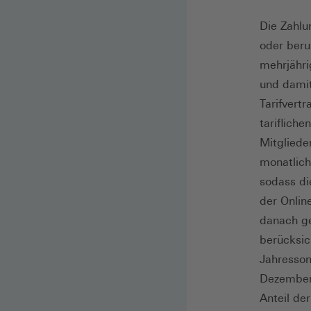
Die Zahlu
oder beru
mehrjähr
und damit
Tarifvert
tariflich
Mitgliede
monatlich
sodass di
der Onlin
danach ge
berücksic
Jahresso
Dezember
Anteil der