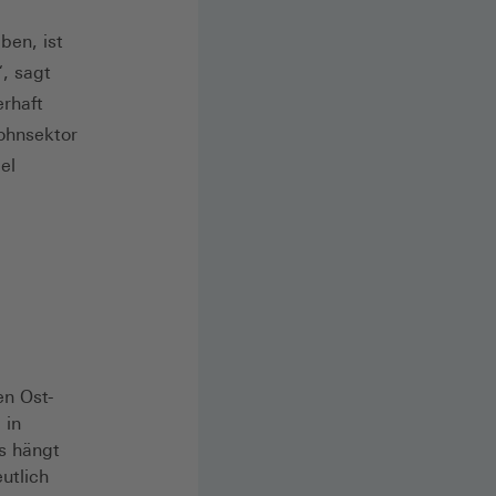
ben, ist
, sagt
erhaft
ohnsektor
el
n Ost-
 in
s hängt
utlich