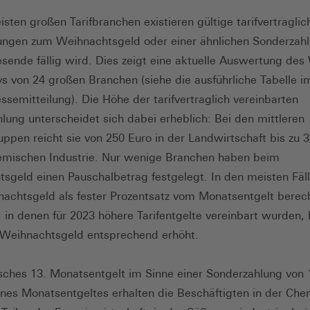
isten großen Tarifbranchen existieren gültige tarifvertraglic
gen zum Weihnachtsgeld oder einer ähnlichen Sonderzahl
sende fällig wird. Dies zeigt eine aktuelle Auswertung des
ivs von 24 großen Branchen (siehe die ausführliche Tabelle 
essemitteilung). Die Höhe der tarifvertraglich vereinbarten
lung unterscheidet sich dabei erheblich: Bei den mittleren
uppen reicht sie von 250 Euro in der Landwirtschaft bis zu 
emischen Industrie. Nur wenige Branchen haben beim
sgeld einen Pauschalbetrag festgelegt. In den meisten Fäl
achtsgeld als fester Prozentsatz vom Monatsentgelt berech
 in denen für 2023 höhere Tarifentgelte vereinbart wurden, 
Weihnachtsgeld entsprechend erhöht.
isches 13. Monatsentgelt im Sinne einer Sonderzahlung von 
ines Monatsentgeltes erhalten die Beschäftigten in der Ch