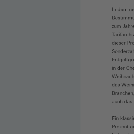
In den me
Bestimmun
zum Jahre
Tarifarch
dieser Pr
Sonderzah
Entgeltgr
in der Ch
Weihnacht
das Weihn
Branchen,
auch das 
Ein klass
Prozent e