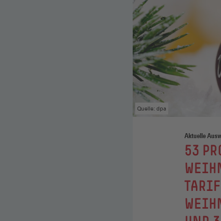
Quelle: dpa
Aktuelle Ausw
:
53 PR
WEIHN
TARIF
WEIH