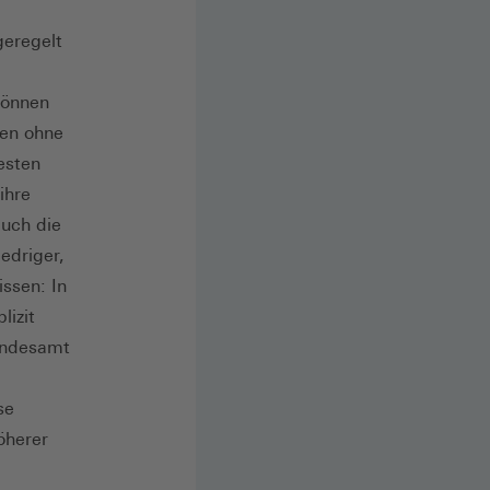
geregelt
können
men ohne
esten
ihre
auch die
edriger,
issen: In
lizit
Bundesamt
se
öherer