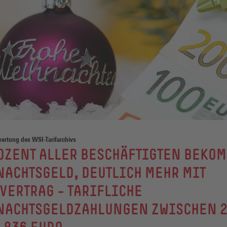
ertung des WSI-Tarifarchivs
OZENT ALLER BESCHÄFTIGTEN BEKO
ACHTSGELD, DEUTLICH MEHR MIT
VERTRAG – TARIFLICHE
NACHTSGELDZAHLUNGEN ZWISCHEN 