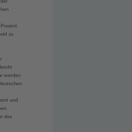
 der
chen
 Prozent
eld zu
r
leicht
be werden
tdeutschen
zent und
hen
le des