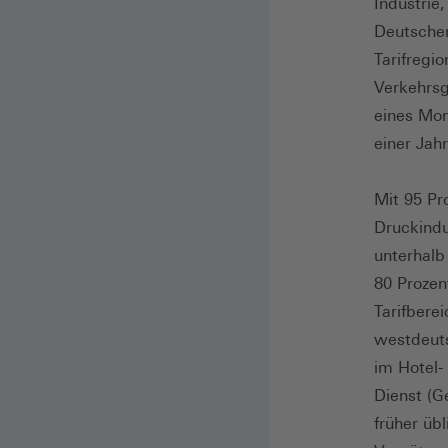
Industrie
Deutsche
Tarifregi
Verkehrsg
eines Mon
einer Ja
Mit 95 Pr
Druckindu
unterhalb
80 Prozen
Tarifbere
westdeuts
im Hotel-
Dienst (G
früher üb