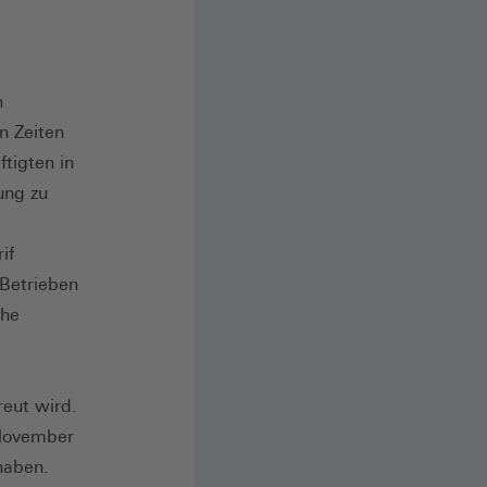
n
n Zeiten
ftigten in
ung zu
if
 Betrieben
che
reut wird.
 November
haben.