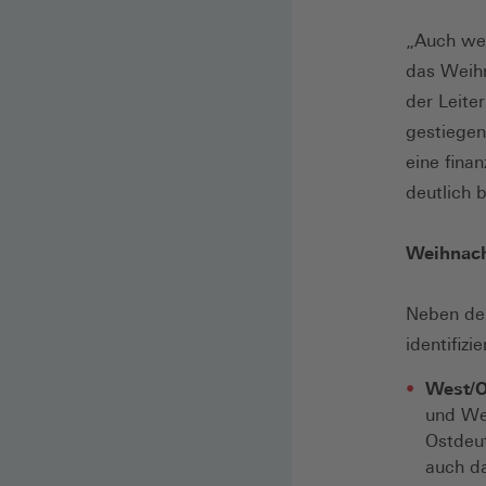
„Auch wen
das Weihn
der Leiter
gestiegen
eine fina
deutlich 
Weihnach
Neben der
identifiz
West/O
und We
Ostdeut
auch da