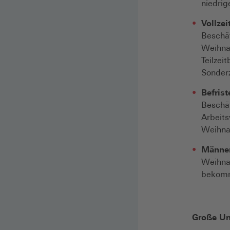
niedrig
Vollzeit
Beschäf
Weihnac
Teilzei
Sonder
Befrist
Beschäf
Arbeits
Weihnac
Männer
Weihnac
bekom
Große Un