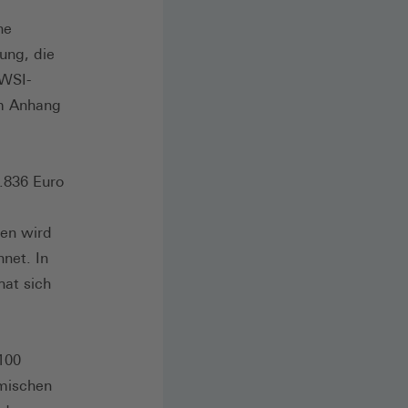
he
ung, die
 WSI-
im Anhang
3.836 Euro
len wird
net. In
hat sich
100
emischen