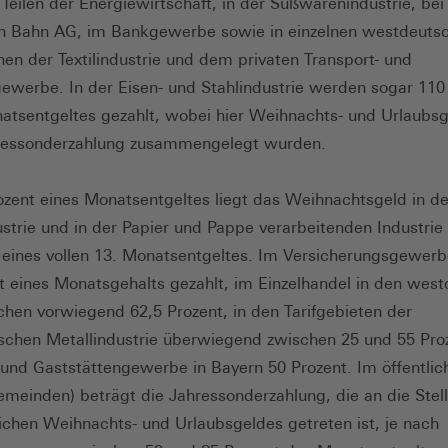
, Teilen der Energiewirtschaft, in der Süßwarenindustrie, bei
n Bahn AG, im Bankgewerbe sowie in einzelnen westdeuts
onen der Textilindustrie und dem privaten Transport- und
ewerbe. In der Eisen- und Stahlindustrie werden sogar 110
atsentgeltes gezahlt, wobei hier Weihnachts- und Urlaubsg
hressonderzahlung zusammengelegt wurden.
ozent eines Monatsentgeltes liegt das Weihnachtsgeld in de
strie und in der Papier und Pappe verarbeitenden Industrie 
 eines vollen 13. Monatsentgeltes. Im Versicherungsgewer
t eines Monatsgehalts gezahlt, im Einzelhandel in den wes
ichen vorwiegend 62,5 Prozent, in den Tarifgebieten der
chen Metallindustrie überwiegend zwischen 25 und 55 Pro
 und Gaststättengewerbe in Bayern 50 Prozent. Im öffentlic
emeinden) beträgt die Jahressonderzahlung, die an die Stel
lichen Weihnachts- und Urlaubsgeldes getreten ist, je nach