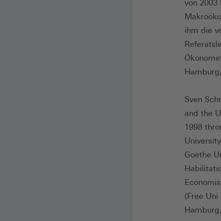
von 2003 
Makroökon
ihm die v
Referatsl
Ökonometr
Hamburg,
Sven Schr
and the U
1998 thro
Universit
Goethe Un
Habilitat
Economist
(Free Uni
Hamburg,