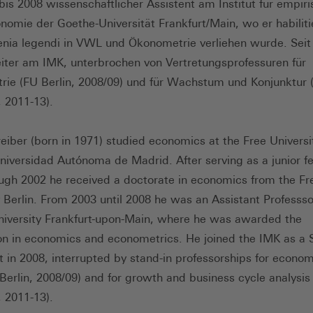
bis 2008 wissenschaftlicher Assistent am Institut für empir
omie der Goethe-Universität Frankfurt/Main, wo er habiliti
enia legendi in VWL und Ökonometrie verliehen wurde. Seit
eiter am IMK, unterbrochen von Vertretungsprofessuren für
ie (FU Berlin, 2008/09) und für Wachstum und Konjunktur 
 2011-13).
eiber (born in 1971) studied economics at the Free Universit
niversidad Autónoma de Madrid. After serving as a junior f
ugh 2002 he received a doctorate in economics from the Fr
y Berlin. From 2003 until 2008 he was an Assistant Professso
iversity Frankfurt-upon-Main, where he was awarded the
ion in economics and econometrics. He joined the IMK as a 
 in 2008, interrupted by stand-in professorships for econom
 Berlin, 2008/09) and for growth and business cycle analysis
 2011-13).