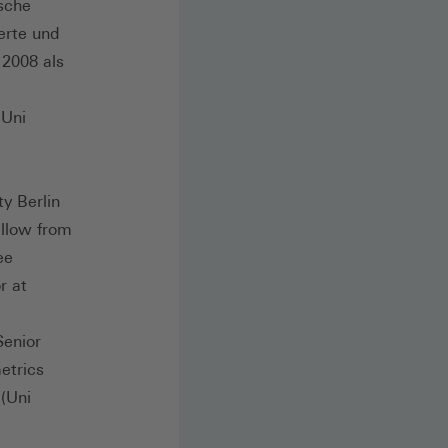
ische
erte und
 2008 als
(Uni
y Berlin
ellow from
ee
r at
Senior
etrics
 (Uni