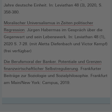
einem
Jahre deutsche Einheit. In: Leviathan 48 (3), 2020, S.
neuen
358-380.
Fenster)
Moralischer Universalismus in Zeiten politischer
(Öffnet
Regression
. Jürgen Habermas im Gespräch über die
in
Gegenwart und sein Lebenswerk. In: Leviathan 48 (1),
einem
2020 S. 7-28. (mit Aletta Diefenbach und Victor Kempf)
neuen
(frei verfügbar)
Fenster)
Die Berufsmoral der Banker. Potentiale und Grenzen
(Öffnet
finanzwirtschaftlicher Selbstregulierung
. Frankfurter
in
Beiträge zur Soziologie und Sozialphilosophie. Frankfurt
einem
am Main/New York: Campus, 2019.
neuen
Fenster)