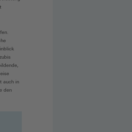
t
fen.
che
inblick
zubis
ildende,
weise
 auch in
ie den