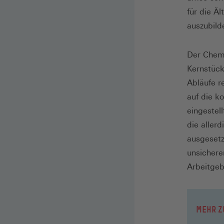
für die Ä
auszubild
Der Chemi
Kernstück
Abläufe r
auf die k
eingestel
die aller
ausgesetz
unsichere
Arbeitgeb
MEHR Z