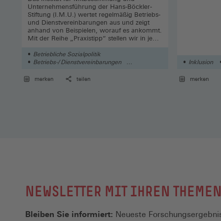
Unternehmensführung der Hans-Böckler-
Stiftung (I.M.U.) wertet regelmäßig Betriebs-
und Dienstvereinbarungen aus und zeigt
anhand von Beispielen, worauf es ankommt.
Mit der Reihe „Praxistipp“ stellen wir in jeder
Ausgabe eine Auswertung vor.
Betriebliche Sozialpolitik
Betriebs-/ Dienstvereinbarungen
Inklusion
Arbeitsgestaltung
merken
teilen
merken
NEWSLETTER MIT IHREN THEME
Bleiben Sie informiert:
Neueste Forschungsergebnis