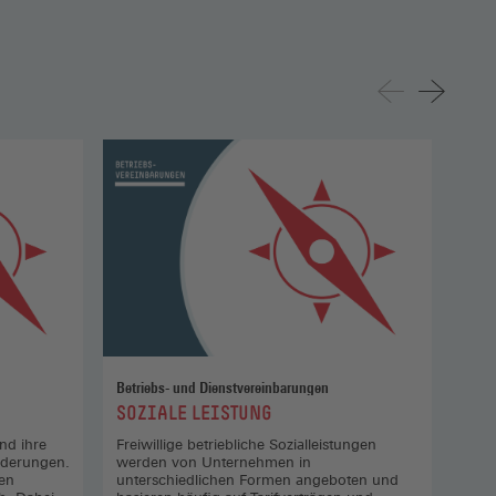
Betriebs- und Dienstvereinbarungen
Betr
:
:
SOZIALE LEISTUNG
IN
nd ihre
Freiwillige betriebliche Sozialleistungen
Das 
rderungen.
werden von Unternehmen in
Vors
en
unterschiedlichen Formen angeboten und
von 