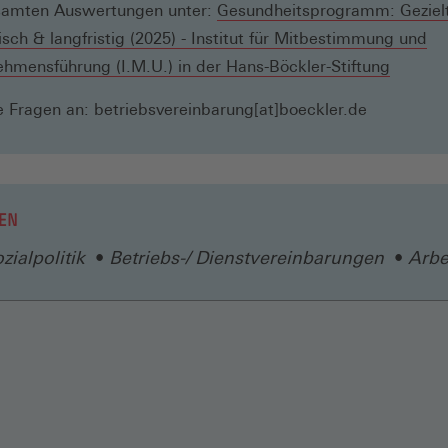
samten Auswertungen unter:
Gesundheitsprogramm: Gezielt
isch & langfristig (2025) - Institut für Mitbestimmung und
(Öffnet
hmensführung (I.M.U.) in der Hans-Böckler-Stiftung
in
 Fragen an: betriebsvereinbarung[at]boeckler.de
einem
neuen
Fenster
EN
zialpolitik
Betriebs-/ Dienstvereinbarungen
Arbe