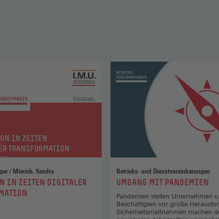
Wellmann, Holger / Mierich, Sandra
Betriebs- und Dienstvereinbarungen
:
N IN ZEITEN DIGITALER
UMGANG MIT PANDEMIEN
MATION
Pandemien stellen Unternehmen u
Beschäftigten vor große Herausfo
Sicherheitsmaßnahmen machen d