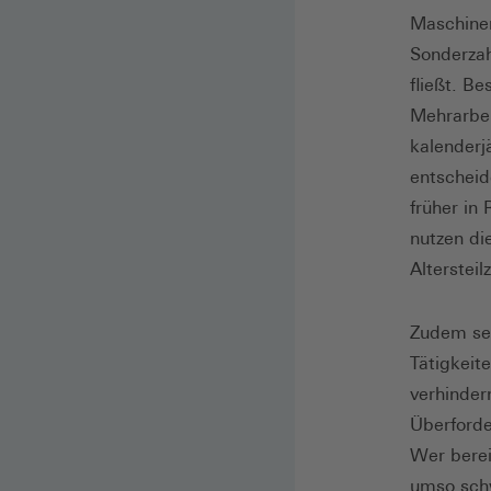
Maschinen
Sonderzah
fließt. B
Mehrarbei
kalenderj
entscheid
früher in
nutzen di
Altersteilz
Zudem set
Tätigkeit
verhinder
Überforde
Wer berei
umso schw