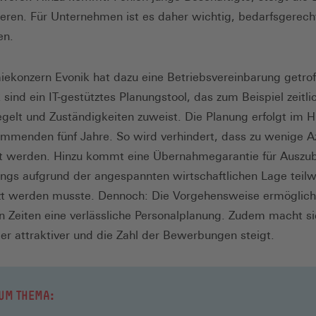
lteren. Für Unternehmen ist es daher wichtig, bedarfsgerech
en.
ekonzern Evonik hat dazu eine Betriebsvereinbarung getrof
 sind ein IT-gestütztes Planungstool, das zum Beispiel zeitli
egelt und Zuständigkeiten zuweist. Die Planung erfolgt im H
ommenden fünf Jahre. So wird verhindert, dass zu wenige A
lt werden. Hinzu kommt eine Übernahmegarantie für Auszub
dings aufgrund der angespannten wirtschaftlichen Lage teil
t werden musste. Dennoch: Die Vorgehensweise ermöglicht
n Zeiten eine verlässliche Personalplanung. Zudem macht s
er attraktiver und die Zahl der Bewerbungen steigt.
UM THEMA: