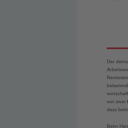
Der demog
Arbeitswe
Renteneint
belastend
wirtschaf
von zwei 
dazu beit
Beim Hann