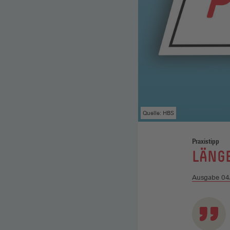
Quelle: HBS
Praxistipp
:
LÄNG
Ausgabe 04