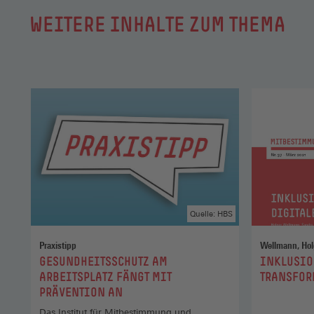
WEITERE INHALTE ZUM THEMA
Quelle: HBS
Praxistipp
:
:
GESUNDHEITSSCHUTZ AM
INKLUSIO
ARBEITSPLATZ FÄNGT MIT
TRANSFOR
PRÄVENTION AN
Das Institut für Mitbestimmung und