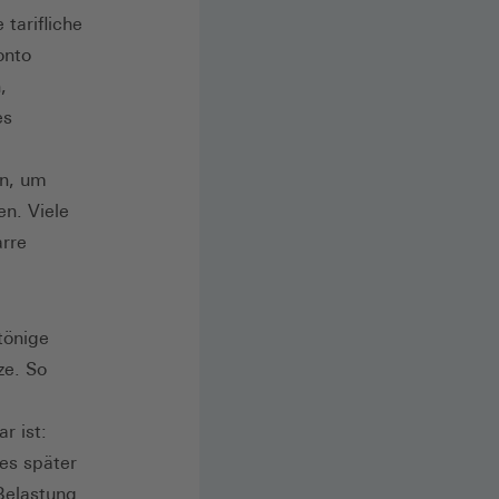
tarifliche
onto
,
es
en, um
en. Viele
arre
tönige
ze. So
r ist:
 es später
Belastung