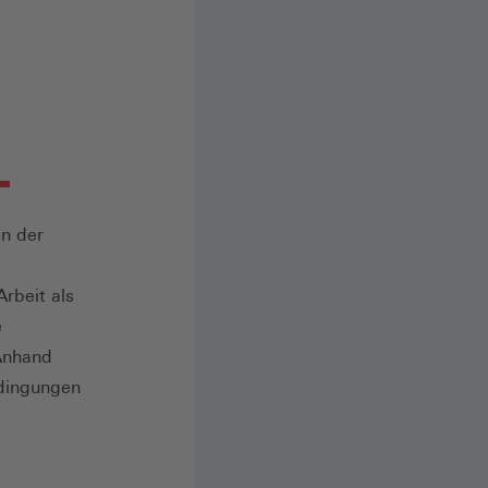
n der
Arbeit als
e
 Anhand
edingungen