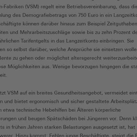
-Fabriken (VSM) regelt eine Betriebsvereinbarung, dass die 
lung des Demografiebetrags von 750 Euro in ein Langzeitk
eschäftigte können darüber hinaus zum Beispiel Zeitguthaben
ten und Mehrarbeitszuschläge sowie bis zu zehn Prozent d
ährlichen Tarifentgelts in das Langzeitkonto einbringen. Sie
en so selbst darüber, welche Ansprüche sie einsetzen woll
 Rente zu gehen oder möglichst altersgerecht weiterzuarbeit
ese Möglichkeiten aus. Wenige bevorzugen hingegen die st
eit.
zt VSM auf ein breites Gesundheitsangebot, vermeidet ein
en und bietet ergonomisch und sicher gestaltete Arbeitsplät
n etwa technische Hebehilfen bei Älteren körperliche
rungen und beugen Spätschäden bei Jüngeren vor. Denn kla
ts in frühen Jahren starken Belastungen ausgesetzt ist, hat
erer. Hinzu kommt: Fehlen junge Beschäftigte, steigt die 