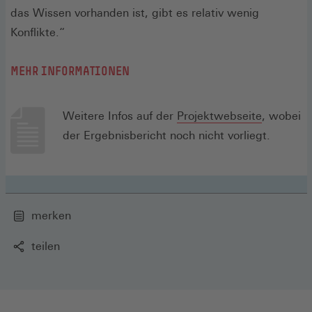
das Wissen vorhanden ist, gibt es relativ wenig
Konflikte.“
MEHR INFORMATIONEN
zu
Weitere Infos auf der
Projektwebseite
, wobei
Bricinves
der Ergebnisbericht noch nicht vorliegt.
(Öffnet
in
einem
neuen
merken
Fenster)
teilen