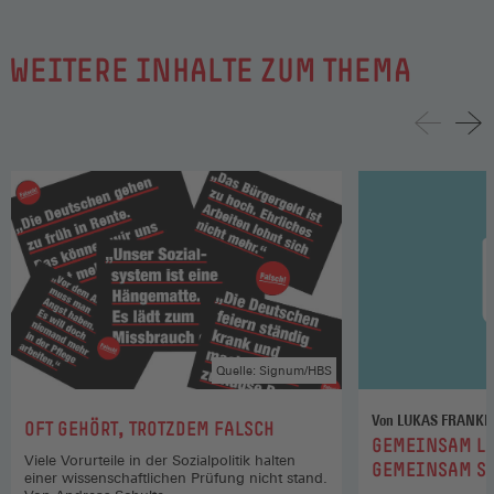
WEITERE INHALTE ZUM THEMA
Quelle: Signum/HBS
Von LUKAS FRANKE
:
OFT GEHÖRT, TROTZDEM FALSCH
:
GEMEINSAM LE
Viele Vorurteile in der Sozialpolitik halten
GEMEINSAM S
einer wissenschaftlichen Prüfung nicht stand.