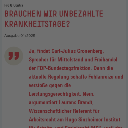
Pro & Contra
:
BRAUCHEN WIR UNBEZAHLTE
KRANKHEITSTAGE?
Ausgabe 01/2025
Ja, findet Carl-Julius Cronenberg,
Sprecher für Mittelstand und Freihandel
der FDP-Bundestagsfraktion. Denn die
aktuelle Regelung schaffe Fehlanreize und
verstoße gegen die
Leistungsgerechtigkeit. Nein,
argumentiert Laurens Brandt,
Wissenschaftlicher Referent für
Arbeitsrecht am Hugo Sinzheimer Institut
für Arbeits- und Sozialrecht (HSI), weil der