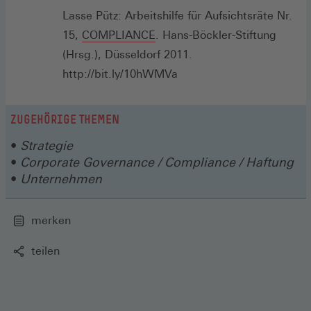
(Öffnet
Lasse Pütz: Arbeitshilfe für Aufsichtsräte Nr.
in
Zur
15,
COMPLIANCE
. Hans-Böckler-Stiftung
einem
Arbeitshilfe
(Hrsg.), Düsseldorf 2011.
neuen
(Öffnet
http://bit.ly/10hWMVa
Fenster)
in
einem
ZUGEHÖRIGE THEMEN
neuen
Strategie
Fenster)
Corporate Governance / Compliance / Haftung
Unternehmen
merken
teilen