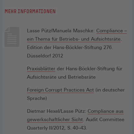
MEHR INFORMATIONEN
Lasse Pütz/Manuela Maschke:
Compliance –
Editio
ein Thema für Betriebs- und Aufsichtsräte
.
bestel
Edition der Hans-Böckler-Stiftung 276.
(Öffne
Düsseldorf 2012
in
Zu
Praxisblätter
der Hans-Böckler-Stiftung für
einem
den
Aufsichtsräte und Betriebsräte
neuen
Praxisblättern
Fenste
Foreign Corrupt Practices Act
(in deutscher
(Öffnet
Sprache)
in
einem
Dietmar Hexel/Lasse Pütz:
Compliance aus
neuen
Aufsatz
gewerkschaftlicher Sicht
. Audit Committee
Fenster)
Hexel/Pütz
Quarterly II/2012, S. 40–43.