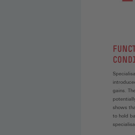
:
FUNC
CONDI
Specialis
introduce
gains. Th
potentiall
shows that
to hold b
specialis