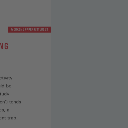
WORKING PAPER & STUDIES
ING
tivity
uld be
study
ion`) tends
es, a
nt trap.