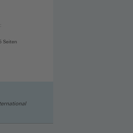
:
e
5 Seiten
ternational