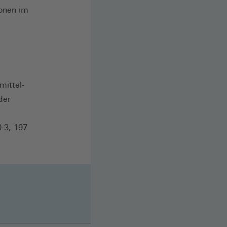
onen im
mittel-
der
0-3, 197