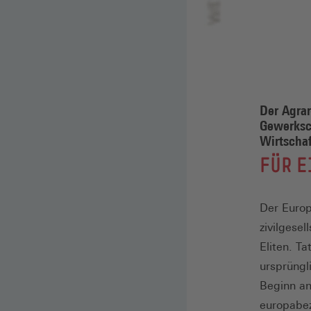
Der Agrar
Gewerksch
Wirtscha
:
FÜR E
Der Europ
zivilgese
Eliten. T
ursprüngl
Beginn an
europabez