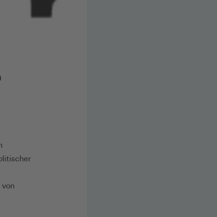
n
n
litischer
 von