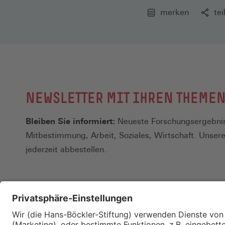
merken
tei
NEWSLETTER MIT IHREN THEME
Bleiben Sie informiert:
Neueste Forschungsergebnis
Mitbestimmung, Arbeit, Soziales, Wirtschaft. Unser
jederzeit abbestellen.