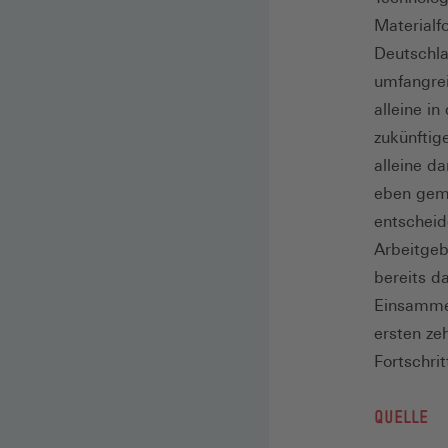
Materialf
Deutschla
umfangrei
alleine in
zukünftig
alleine d
eben gem
entschei
Arbeitgeb
bereits 
Einsammel
ersten ze
Fortschrit
QUELLE