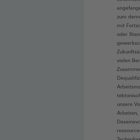
angefange
zum demog
mit Forts
oder Stan
gewerksc
Zukunftsä
vielen Be
Zusammen
Dequalifi
Arbeitsma
tektonisc
unsere Vo
Arbeiten,
Daseinsvo
ressource
Technolog