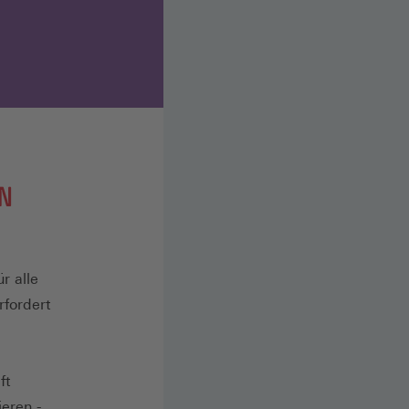
EN
r alle
fordert
ft
eren -