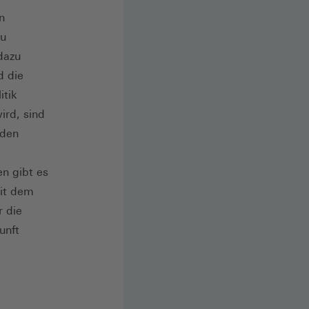
n
Zu
dazu
d die
itik
ird, sind
 den
n gibt es
it dem
r die
unft