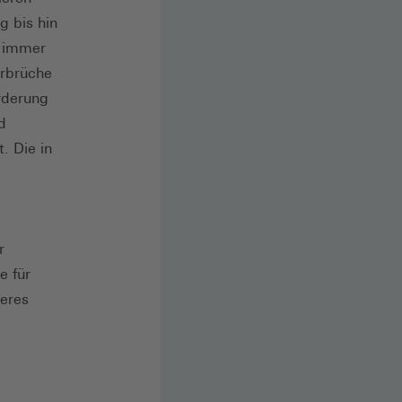
g bis hin
t immer
urbrüche
rderung
d
. Die in
r
e für
teres