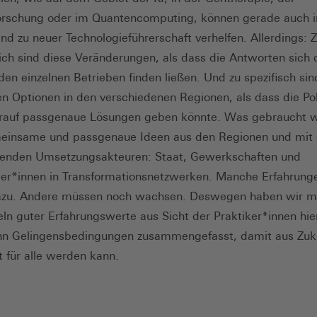
orschung oder im Quantencomputing, können gerade auch i
nd zu neuer Technologieführerschaft verhelfen. Allerdings: 
ch sind diese Veränderungen, als dass die Antworten sich 
 den einzelnen Betrieben finden ließen. Und zu spezifisch sin
en Optionen in den verschiedenen Regionen, als dass die Pol
arauf passgenaue Lösungen geben könnte. Was gebraucht w
einsame und passgenaue Ideen aus den Regionen und mit
denden Umsetzungsakteuren: Staat, Gewerkschaften und
er*innen in Transformationsnetzwerken. Manche Erfahrunge
dazu. Andere müssen noch wachsen. Deswegen haben wir m
n guter Erfahrungswerte aus Sicht der Praktiker*innen hie
hn Gelingensbedingungen zusammengefasst, damit aus Zuk
t für alle werden kann.