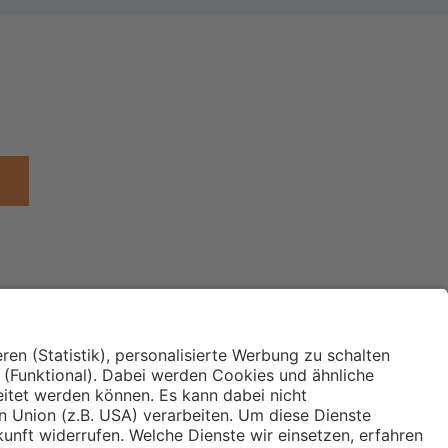
Institut für Makroökonomie
ches
und Konjunkturforschung