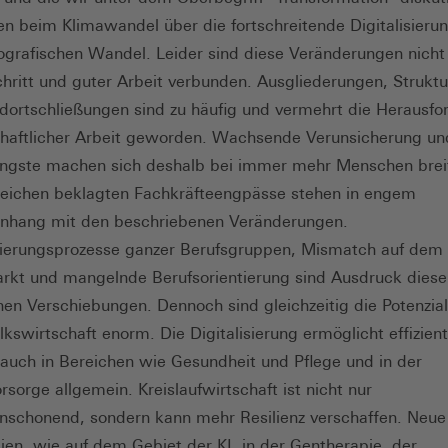
n beim Klimawandel über die fortschreitende Digitalisierun
rafischen Wandel. Leider sind diese Veränderungen nich
chritt und guter Arbeit verbunden. Ausgliederungen, Strukt
dortschließungen sind zu häufig und vermehrt die Herausfo
haftlicher Arbeit geworden. Wachsende Verunsicherung un
ngste machen sich deshalb bei immer mehr Menschen breit
reichen beklagten Fachkräfteengpässe stehen in engem
hang mit den beschriebenen Veränderungen.
zierungsprozesse ganzer Berufsgruppen, Mismatch auf dem
rkt und mangelnde Berufsorientierung sind Ausdruck diese
hen Verschiebungen. Dennoch sind gleichzeitig die Potenzial
lkswirtschaft enorm. Die Digitalisierung ermöglicht effizien
 auch in Bereichen wie Gesundheit und Pflege und in der
rsorge allgemein. Kreislaufwirtschaft ist nicht nur
nschonend, sondern kann mehr Resilienz verschaffen. Neue
ien, wie auf dem Gebiet der KI, in der Gentherapie, der