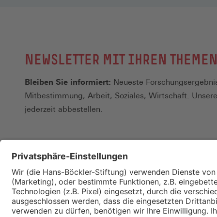
NEWSLETTER MIT IHREN THEME
Bleiben Sie informiert:
Neueste Forschungsergebnis
Mitbestimmung, Arbeit, Soziales, Wirtschaft. Unser
jederzeit abbestellen.
Kontakt
Merkzettel
Impressum