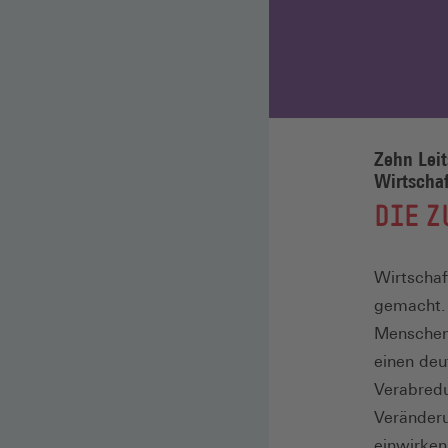
Zehn Leit
Wirtschaf
:
DIE Z
Wirtschaf
gemacht. 
Menschen 
einen deu
Verabredu
Veränderu
einwirken