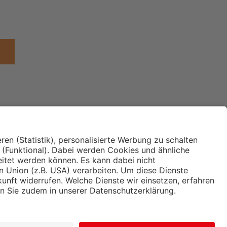
Institut für Makroökonomie
ches
und Konjunkturforschung
immung und
Hugo Sinzheimer Institut für
ng
Arbeits- und Sozialrecht