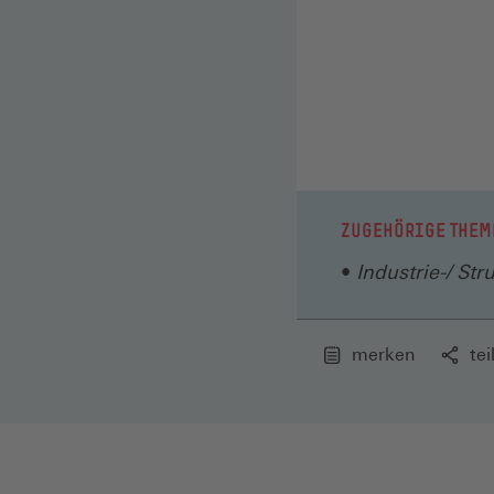
ZUGEHÖRIGE THEM
Industrie-/ Str
merken
tei