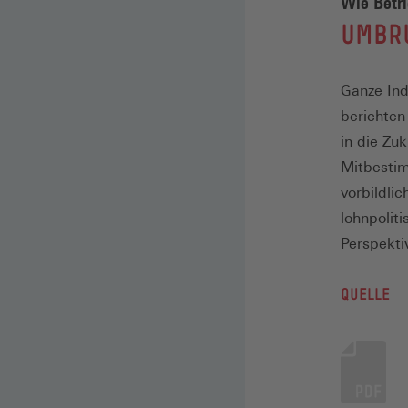
Wie Betr
:
UMBR
Ganze Ind
berichten
in die Zu
Mitbesti
vorbildli
lohnpolit
Perspekti
QUELLE