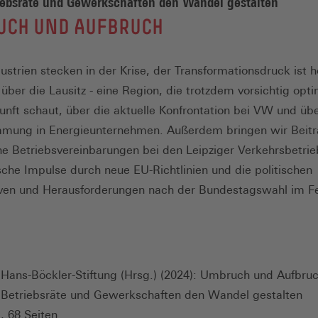
iebsräte und Gewerkschaften den Wandel gestalten
UCH UND AUFBRUCH
ustrien stecken in der Krise, der Transformationsdruck ist 
 über die Lausitz - eine Region, die trotzdem vorsichtig opti
kunft schaut, über die aktuelle Konfrontation bei VW und üb
mmung in Energieunternehmen. Außerdem bringen wir Beitr
che Betriebsvereinbarungen bei den Leipziger Verkehrsbetrie
ische Impulse durch neue EU-Richtlinien und die politischen
ven und Herausforderungen nach der Bundestagswahl im Fe
Hans-Böckler-Stiftung (Hrsg.) (2024): Umbruch und Aufbru
Betriebsräte und Gewerkschaften den Wandel gestalten
, 68 Seiten