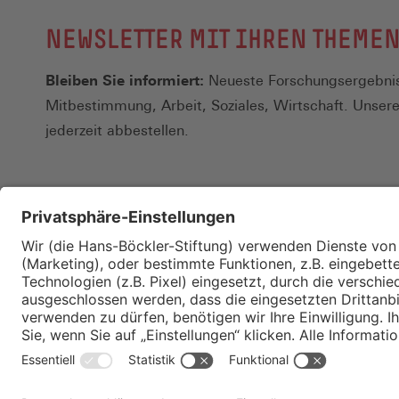
NEWSLETTER MIT IHREN THEME
Bleiben Sie informiert:
Neueste Forschungsergebnis
Mitbestimmung, Arbeit, Soziales, Wirtschaft. Unser
jederzeit abbestellen.
Kontakt
Merkzettel
Impressum
Datenschutz
Privatsphäre-E