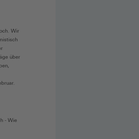
hoch. Wir
mistisch
er
äge über
ben,
bruar.
ch - Wie