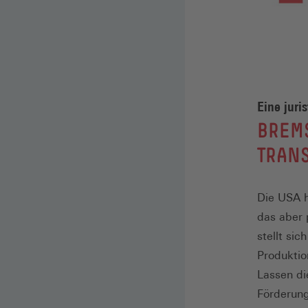
Eine juri
:
BREMS
TRAN
Die USA h
das aber 
stellt si
Produktio
Lassen die
Förderung