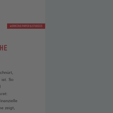
WORKING PAPER & STUDIES
CHE
chnürt,
ist. So
d
kret:
inanzielle
e zeigt,