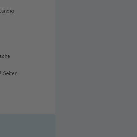
t
tändig
ische
7 Seiten