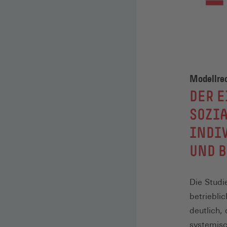
Modellrec
:
DER E
SOZI
INDIV
UND 
Die Studi
betriebli
deutlich, 
systemisc