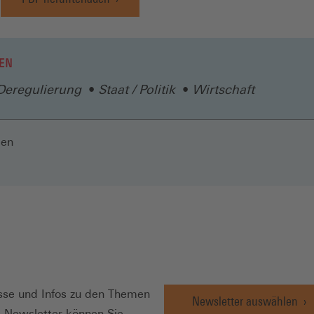
EN
Deregulierung
Staat / Politik
Wirtschaft
len
N
se und Infos zu den Themen
Newsletter auswählen
e Newsletter können Sie