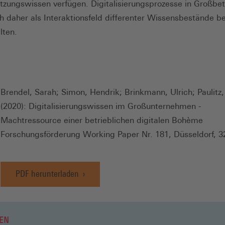
tzungswissen verfügen. Digitalisierungsprozesse in Großbe
ch daher als Interaktionsfeld differenter Wissensbestände b
lten.
Brendel, Sarah; Simon, Hendrik; Brinkmann, Ulrich; Paulitz,
(2020): Digitalisierungswissen im Großunternehmen -
Machtressource einer betrieblichen digitalen Bohème
Forschungsförderung Working Paper Nr. 181, Düsseldorf, 3
PDF herunterladen
EN