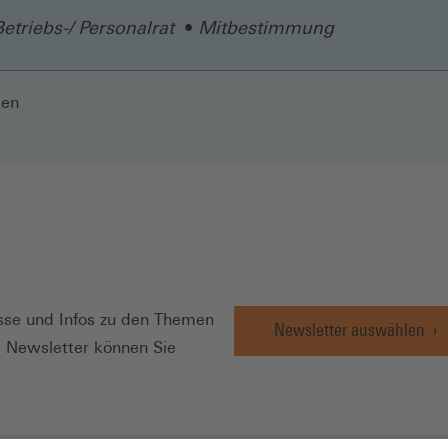
Betriebs-/ Personalrat
Mitbestimmung
len
N
se und Infos zu den Themen
Newsletter auswählen
e Newsletter können Sie