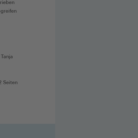
trieben
egreifen
 Tanja
2 Seiten