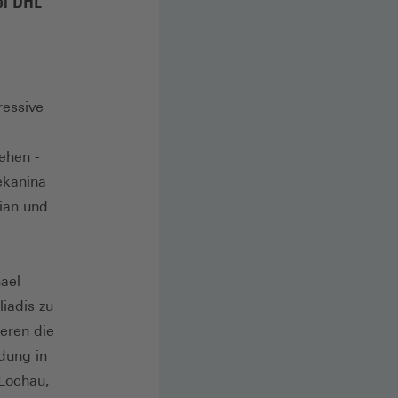
ei DHL
ressive
ehen -
ekanina
dian und
ael
liadis zu
eren die
dung in
 Lochau,