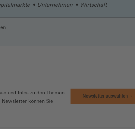
apitalmärkte
Unternehmen
Wirtschaft
len
N
se und Infos zu den Themen
Newsletter auswählen
e Newsletter können Sie