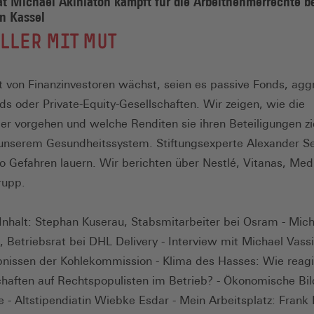
at Michael Akinlaton kämpft für die Arbeitnehmerrechte b
in Kassel
LLER MIT MUT
 von Finanzinvestoren wächst, seien es passive Fonds, agg
s oder Private-Equity-Gesellschaften. Wir zeigen, wie die
er vorgehen und welche Renditen sie ihren Beteiligungen zi
unserem Gesundheitssystem. Stiftungsexperte Alexander S
wo Gefahren lauern. Wir berichten über Nestlé, Vitanas, Me
rupp.
nhalt: Stephan Kuserau, Stabsmitarbeiter bei Osram - Mich
, Betriebsrat bei DHL Delivery - Interview mit Michael Vassi
nissen der Kohlekommission - Klima des Hasses: Wie reagi
aften auf Rechtspopulisten im Betrieb? - Ökonomische Bil
e - Altstipendiatin Wiebke Esdar - Mein Arbeitsplatz: Frank