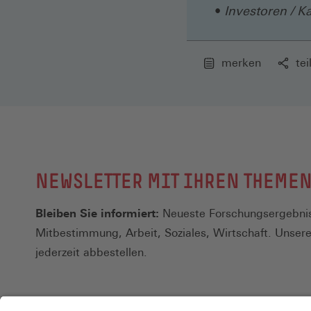
Investoren / K
merken
tei
NEWSLETTER MIT IHREN THEME
Bleiben Sie informiert:
Neueste Forschungsergebnis
Mitbestimmung, Arbeit, Soziales, Wirtschaft. Unser
jederzeit abbestellen.