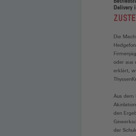
Betriebsr
Delivery 
:
ZUSTE
Die Macht
Hedgefond
Firmenjäg
oder aus 
erklärt, 
ThyssenK
Aus dem I
Akinlation
den Ergeb
Gewerksch
der Schul