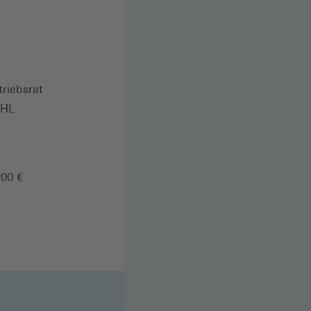
triebsrat
DHL
,00 €