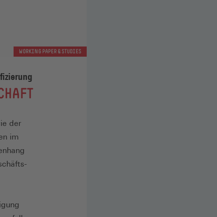
WORKING PAPER & STUDIES
fizierung
CHAFT
ie der
en im
menhang
schäfts-
igung