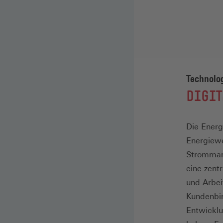
Technolog
:
DIGIT
Die Energ
Energiew
Strommark
eine zentr
und Arbei
Kundenbin
Entwicklu