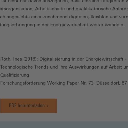
 ist nicht nur davon auszugehen, dass einzelne Tätigkeiten 
itsorganisation, Arbeitsinhalte und qualifikatorische Anfor
ch angesichts einer zunehmend digitalen, flexiblen und ver
stungserbringung in der Energiewirtschaft weiter wandeln.
Roth, Ines (2018): Digitalisierung in der Energiewirtschaft -
Technologische Trends und ihre Auswirkungen auf Arbeit u
Qualifizierung
Forschungsförderung Working Paper Nr. 73, Düsseldorf, 87
PDF herunterladen