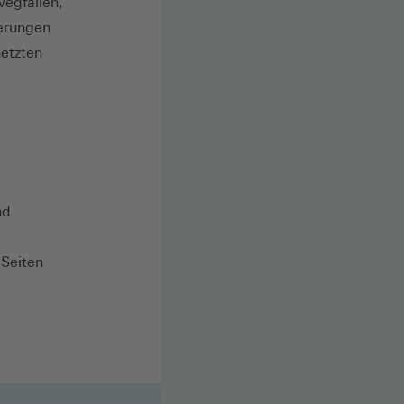
wegfallen,
derungen
netzten
nd
 Seiten