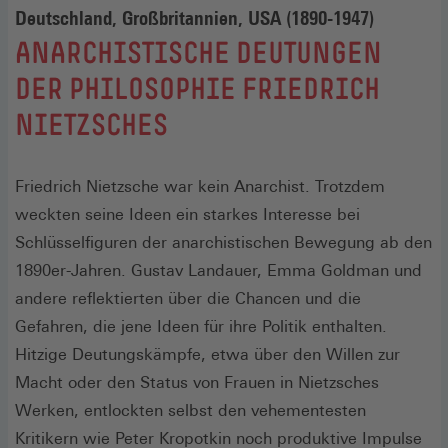
Deutschland, Großbritannien, USA (1890-1947)
:
ANARCHISTISCHE DEUTUNGEN
DER PHILOSOPHIE FRIEDRICH
NIETZSCHES
Friedrich Nietzsche war kein Anarchist. Trotzdem
weckten seine Ideen ein starkes Interesse bei
Schlüsselfiguren der anarchistischen Bewegung ab den
1890er-Jahren. Gustav Landauer, Emma Goldman und
andere reflektierten über die Chancen und die
Gefahren, die jene Ideen für ihre Politik enthalten.
Hitzige Deutungskämpfe, etwa über den Willen zur
Macht oder den Status von Frauen in Nietzsches
Werken, entlockten selbst den vehementesten
Kritikern wie Peter Kropotkin noch produktive Impulse