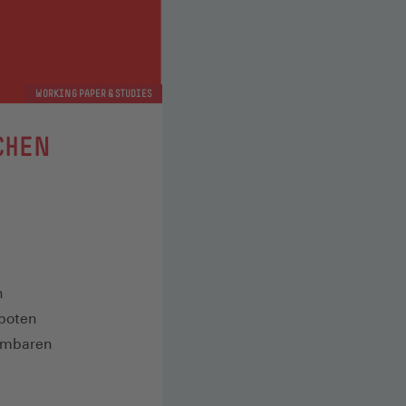
WORKING PAPER & STUDIES
CHEN
n
rboten
ehmbaren