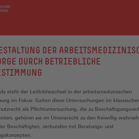
GESTALTUNG DER ARBEITSMEDIZINIS
RGE DURCH BETRIEBLICHE
ESTIMMUNG
udy steht der Leitbildwechsel in der arbeitsmedizinischen
ung im Fokus: Galten diese Untersuchungen im klassische
hutzrecht als Pflichtuntersuchung, die zu Beschäftigungsve
nnten, gehören sie im Unionsrecht zu den freiwillig wahrn
er Beschäftigten, verbunden mit Beratungs- und
ngskonzepten.