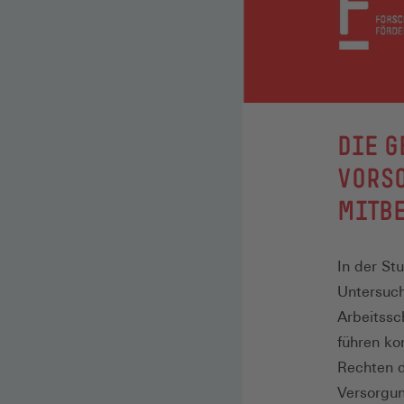
:
DIE 
VORSO
MITB
In der St
Untersuch
Arbeitssc
führen ko
Rechten d
Versorgu