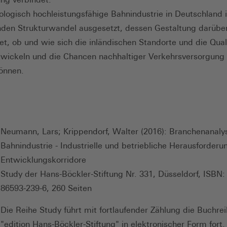
ologisch hochleistungsfähige Bahnindustrie in Deutschland 
enden Strukturwandel ausgesetzt, dessen Gestaltung darübe
et, ob und wie sich die inländischen Standorte und die Qual
twickeln und die Chancen nachhaltiger Verkehrsversorgung
önnen.
Neumann, Lars; Krippendorf, Walter (2016): Branchenanaly
Bahnindustrie - Industrielle und betriebliche Herausforder
Entwicklungskorridore
Study der Hans-Böckler-Stiftung Nr. 331, Düsseldorf, ISBN:
86593-239-6, 260 Seiten
Die Reihe Study führt mit fortlaufender Zählung die Buchre
"edition Hans-Böckler-Stiftung" in elektronischer Form fort.