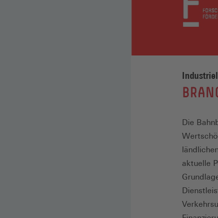
Industrie
:
BRAN
Die Bahnb
Wertschöp
ländliche
aktuelle 
Grundlage
Dienstlei
Verkehrsu
Finanzier