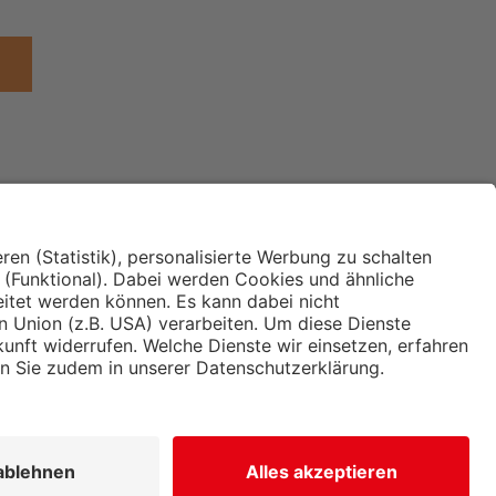
Institut für Makroökonomie
ches
und Konjunkturforschung
immung und
Hugo Sinzheimer Institut für
ng
Arbeits- und Sozialrecht