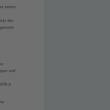
ist einem
r
ität der
 genutzt
se
ungen und
 978-3-
ihe