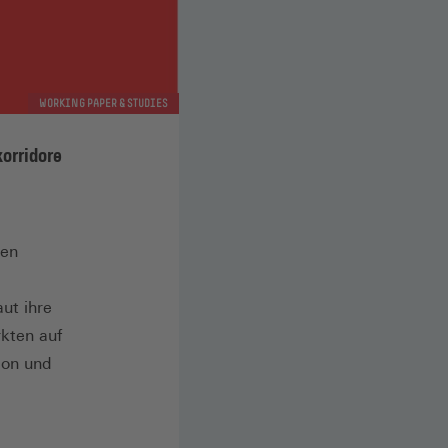
WORKING PAPER & STUDIES
orridore
len
ut ihre
kten auf
ion und