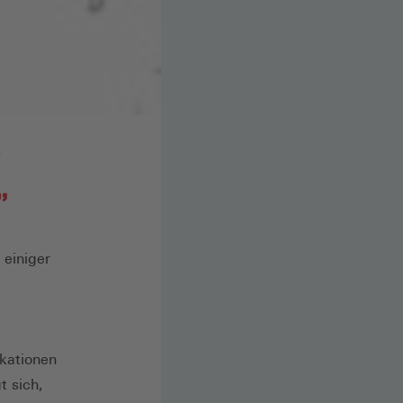
e
"
 einiger
ikationen
t sich,