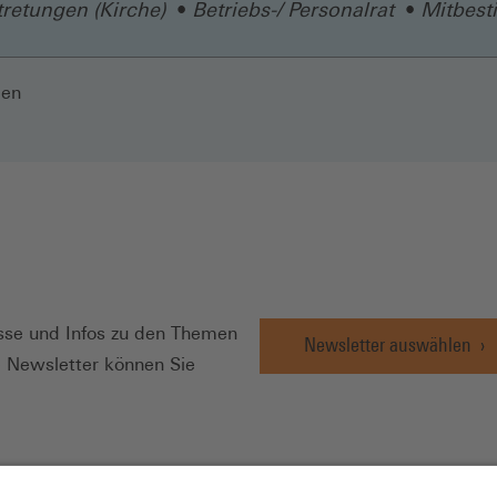
tretungen (Kirche)
Betriebs-/ Personalrat
Mitbes
len
N
se und Infos zu den Themen
Newsletter auswählen
e Newsletter können Sie