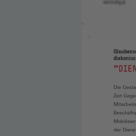
Glaubense
diakonisc
:
"DIEN
Die Gesta
Zeit Gege
Mitarbeit
Beschäfti
Mobilisie
der Diens