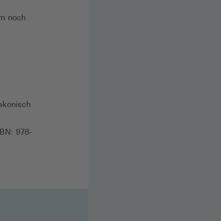
um noch
akonisch
SBN: 978-