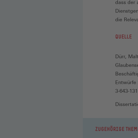
dass der 
Dienstgem
die Relev
QUELLE
Dürr, Mal
Glaubense
Beschäfti
Entwürfe 
3-643-131
Dissertat
ZUGEHÖRIGE THEM