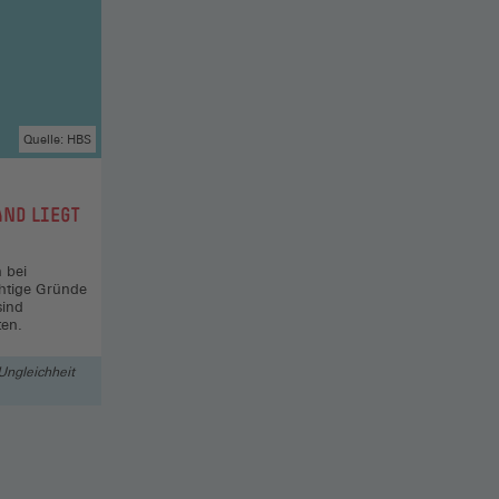
Quelle: HBS
AND LIEGT
 bei
htige Gründe
sind
en.
Ungleichheit