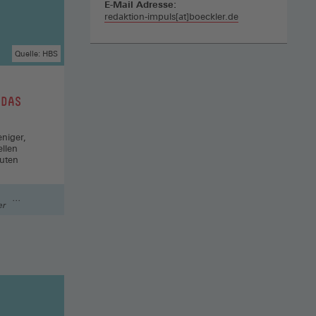
E-Mail Adresse:
redaktion-impuls[at]boeckler.de
Quelle: HBS
 DAS
niger,
llen
uten
er