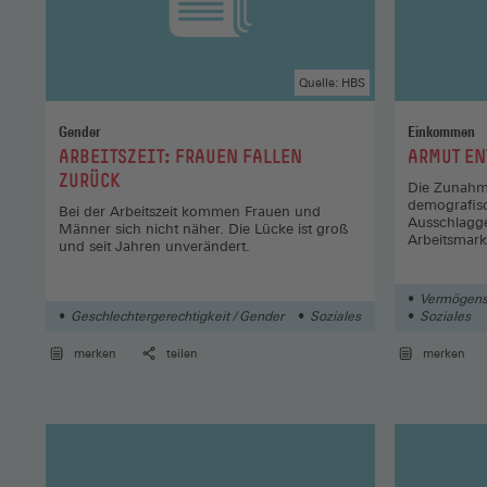
Quelle: HBS
Gender
Einkommen
:
:
ARBEITSZEIT: FRAUEN FALLEN
ARMUT EN
ZURÜCK
Die Zunahme
demografis
Bei der Arbeitszeit kommen Frauen und
Ausschlagge
Männer sich nicht näher. Die Lücke ist groß
Arbeitsmark
und seit Jahren unverändert.
Vermögens
Geschlechtergerechtigkeit / Gender
Soziales
Soziales
merken
teilen
merken