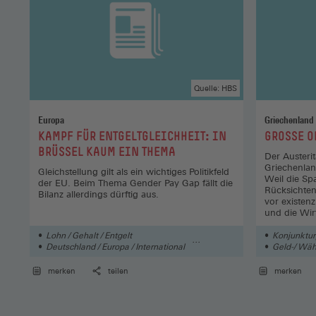
Quelle: HBS
Europa
Griechenland
:
:
KAMPF FÜR ENTGELTGLEICHHEIT: IN
GROSSE O
BRÜSSEL KAUM EIN THEMA
Der Austeri
Griechenlan
Gleichstellung gilt als ein wichtiges Politikfeld
Weil die Spa
der EU. Beim Thema Gender Pay Gap fällt die
Rücksichten
Bilanz allerdings dürftig aus.
vor existenz
und die Wir
Lohn / Gehalt / Entgelt
Konjunkturp
Deutschland / Europa / International
Geld-/ Wäh
Geschlechtergerechtigkeit / Gender
Wirtschaft
merken
teilen
merken