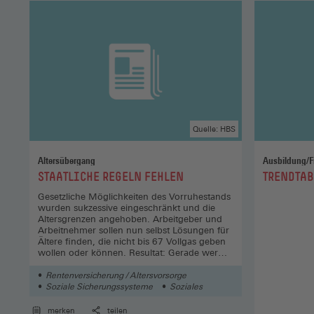
Quelle: HBS
Altersübergang
Ausbildung/F
:
:
STAATLICHE REGELN FEHLEN
TRENDTAB
Gesetzliche Möglichkeiten des Vorruhestands
wurden sukzessive eingeschränkt und die
Altersgrenzen angehoben. Arbeitgeber und
Arbeitnehmer sollen nun selbst Lösungen für
Ältere finden, die nicht bis 67 Vollgas geben
wollen oder können. Resultat: Gerade wer
wenig verdient, hat oft schlechte Karten.
Rentenversicherung / Altersvorsorge
Soziale Sicherungssysteme
Soziales
merken
teilen