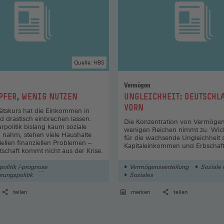
Quelle: HBS
Vermögen
:
PFER, WENIG NUTZEN
UNGLEICHHEIT: DEUTSCHL
VORN
tätskurs hat die Einkommen in
d drastisch einbrechen lassen.
Die Konzentration von Vermögen
rpolitik bislang kaum soziale
wenigen Reichen nimmt zu. Wic
 nahm, stehen viele Haushalte
für die wachsende Ungleichheit 
iellen finanziellen Problemen –
Kapitaleinkommen und Erbschaft
tschaft kommt nicht aus der Krise.
olitik /-prognose
Vermögensverteilung
Soziale 
rungspolitik
Soziales
liche Entwicklung
teilen
merken
teilen