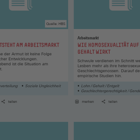
Quelle: HBS
Arbeitsmarkt
:
TSTEHT AM ARBEITSMARKT
WIE HOMOSEXUALITÄT AUF
GEHALT WIRKT
 der Armut ist keine Folge
cher Entwicklungen.
Schwule verdienen im Schnitt we
bend ist die Situation am
Lesben mehr als ihre heterosexue
t.
Geschlechtsgenossen. Darauf de
empirische Studien hin.
verteilung
Soziale Ungleichheit
Lohn / Gehalt / Entgelt
Geschlechtergerechtigkeit / Gend
Lohn-/ Tarifpolitik
teilen
merken
teilen