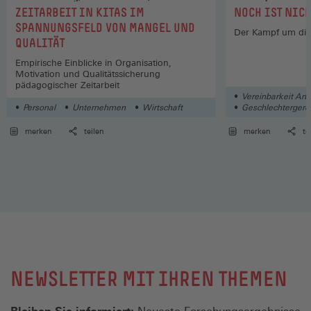
:
:
ZEITARBEIT IN KITAS IM
NOCH IST NIC
SPANNUNGSFELD VON MANGEL UND
Der Kampf um die 
QUALITÄT
Empirische Einblicke in Organisation,
Motivation und Qualitätssicherung
pädagogischer Zeitarbeit
Vereinbarkeit Arb
Personal
Unternehmen
Wirtschaft
Geschlechtergerec
Soziales
merken
teilen
merken
te
NEWSLETTER MIT IHREN THEMEN