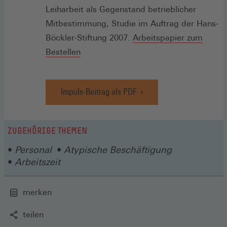
Leiharbeit als Gegenstand betrieblicher
Mitbestimmung, Studie im Auftrag der Hans-
Böckler-Stiftung 2007.
Arbeitspapier zum
Bestellen
Impuls-Beitrag als PDF
(Öffnet
in
einem
neuen
ZUGEHÖRIGE THEMEN
Fenster)
Personal
Atypische Beschäftigung
Arbeitszeit
merken
teilen