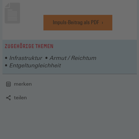
Impuls-Beitrag als PDF
(Öffnet
in
einem
neuen
ZUGEHÖRIGE THEMEN
Fenster)
Infrastruktur
Armut / Reichtum
Entgeltungleichheit
merken
teilen