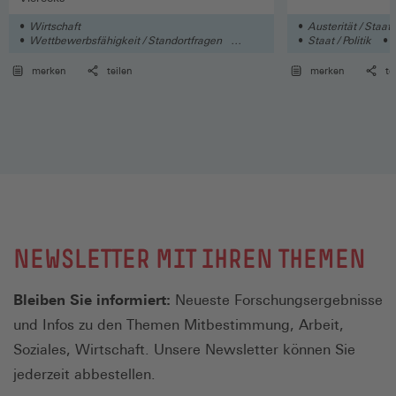
Wirtschaft
Austerität / Staa
Wettbewerbsfähigkeit / Standortfragen
Staat / Politik
Deutschland / Europa / International
merken
teilen
merken
te
NEWSLETTER MIT IHREN THEMEN
Bleiben Sie informiert:
Neueste Forschungsergebnisse
und Infos zu den Themen Mitbestimmung, Arbeit,
Soziales, Wirtschaft. Unsere Newsletter können Sie
jederzeit abbestellen.