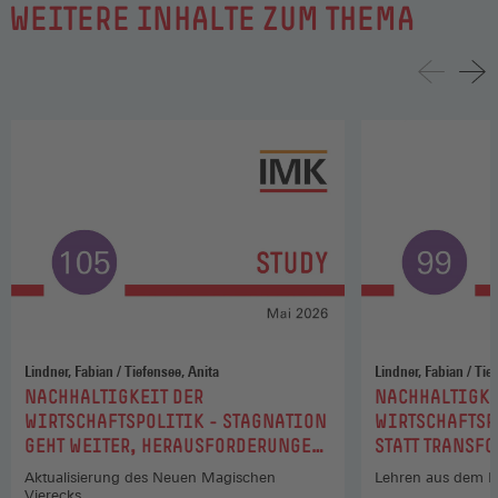
WEITERE INHALTE ZUM THEMA
Lindner, Fabian / Tiefensee, Anita
Lindner,
:
:
NACHHALTIGKEIT DER
NACHHALTIGKE
WIRTSCHAFTSPOLITIK - STAGNATION
WIRTSCHAFTSP
GEHT WEITER, HERAUSFORDERUNGEN
STATT TRANSF
STEIGEN
Aktualisierung des Neuen Magischen
Lehren aus dem N
Vierecks