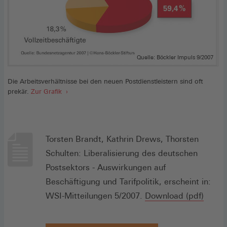
Quelle: Böckler Impuls 9/2007
Die Arbeitsverhältnisse bei den neuen Postdienstleistern sind oft
prekär.
Zur Grafik
Torsten Brandt, Kathrin Drews, Thorsten
Schulten: Liberalisierung des deutschen
Postsektors - Auswirkungen auf
Beschäftigung und Tarifpolitik, erscheint in:
(Öffne
WSI-Mitteilungen 5/2007.
Download (pdf)
in
einem