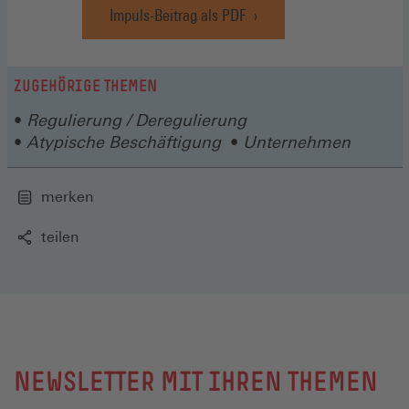
Impuls-Beitrag als PDF
neuen
(Öffnet
in
Fenste
einem
neuen
ZUGEHÖRIGE THEMEN
Fenster)
Regulierung / Deregulierung
Atypische Beschäftigung
Unternehmen
merken
teilen
NEWSLETTER MIT IHREN THEMEN