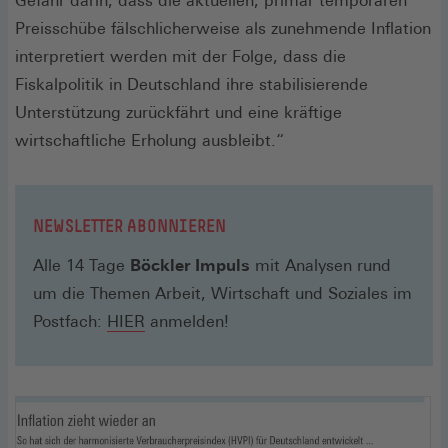
Gefahr darin, dass die aktuellen, primär temporären
Preisschübe fälschlicherweise als zunehmende Inflation
interpretiert werden mit der Folge, dass die
Fiskalpolitik in Deutschland ihre stabilisierende
Unterstützung zurückfährt und eine kräftige
wirtschaftliche Erholung ausbleibt.“
NEWSLETTER ABONNIEREN
Alle 14 Tage
Böckler Impuls
mit Analysen rund
um die Themen Arbeit, Wirtschaft und Soziales im
(Öffnet
Postfach:
HIER
anmelden!
in
einem
neuen
Fenster)