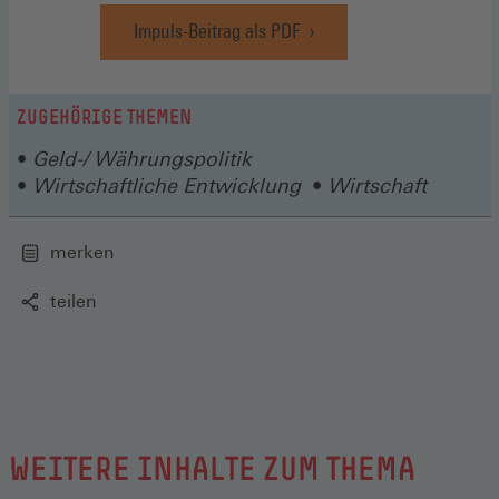
neuen
Impuls-Beitrag als PDF
Fenster)
(Öffnet
in
einem
neuen
ZUGEHÖRIGE THEMEN
Fenster)
Geld-/ Währungspolitik
Wirtschaftliche Entwicklung
Wirtschaft
merken
teilen
WEITERE INHALTE ZUM THEMA