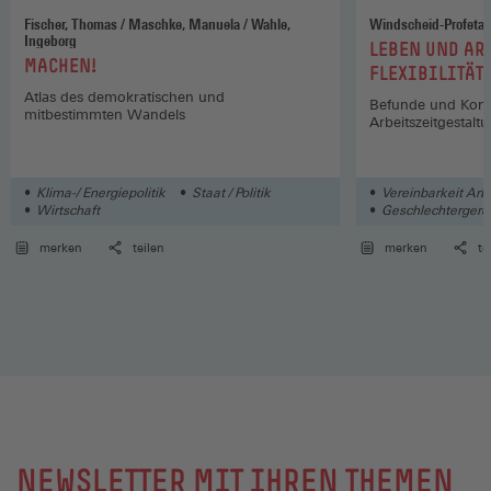
Fischer, Thomas / Maschke, Manuela / Wahle,
Windscheid-Profeta, 
Ingeborg
:
LEBEN UND AR
:
MACHEN!
FLEXIBILITÄT
Atlas des demokratischen und
Befunde und Konze
mitbestimmten Wandels
Arbeitszeitgestal
Klima-/ Energiepolitik
Staat / Politik
Vereinbarkeit Arb
Wirtschaft
Geschlechtergerec
Soziales
merken
teilen
merken
te
NEWSLETTER MIT IHREN THEMEN