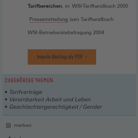
Tarifbereichen
, in: WSI-Tarifhandbuch 2005
Pressemitteilung
zum Tarifhandbuch
WSI-Betriebsrätebefragung 2004
Impuls-Beitrag als PDF
(Öffnet
in
einem
neuen
ZUGEHÖRIGE THEMEN
Fenster)
Tarifverträge
Vereinbarkeit Arbeit und Leben
Geschlechtergerechtigkeit / Gender
merken