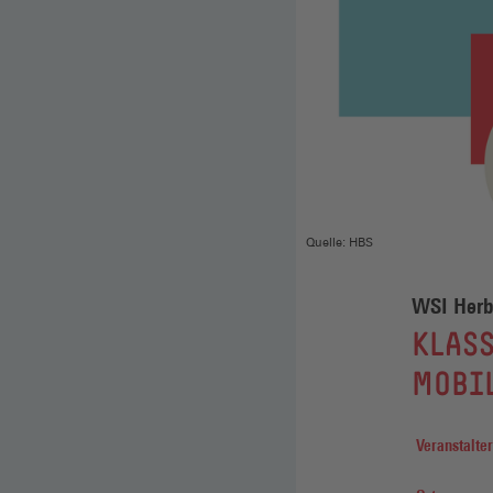
Quelle: HBS
WSI Herb
:
KLASS
MOBI
Veranstalter