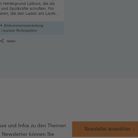
m Hintergrund Latinos, die als
- und Spülkräfte schuften. Für
baren, die den Laden am Laufen
eibt Rubinos dieses Lied. Von
a
Einkommensverteilung
 soziale Partizipation
teilen
N
se und Infos zu den Themen
Newsletter auswählen
e Newsletter können Sie