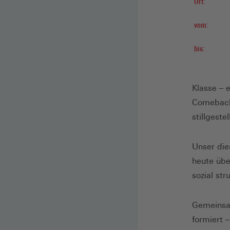
Ort:
vom:
bis:
Klasse – 
Comeback 
stillgestel
Unser die
heute übe
sozial st
Gemeinsam
formiert 