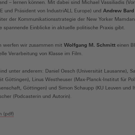
nd – lernen können. Mit dabei sind Michael Vassiliadis (Vor
E und Präsident von IndustriALL Europe) und
Andrew Bard 
eiter der Kommunikationsstrategie der New Yorker Mamdani
spannende Einblicke in aktuelle politische Praxis gibt.
 werfen wir zusammen mit
Wolfgang M. Schmitt
einen Bl
relle Verarbeitung von Klasse im Film.
ind unter anderem: Daniel Oesch (Universität Lausanne), S
ät Göttingen), Linus Westheuser (Max-Planck-Institut für Pol
senschaft, Göttingen) und Simon Schaupp (KU Leuven und I
ischer (Podcasterin und Autorin).
(Öffnet
 (pdf)
in
einem