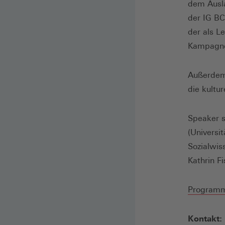
dem Ausla
der IG BC
der als L
Kampagne 
Außerdem
die kultu
Speaker s
(Universit
Sozialwis
Kathrin F
Programm
Kontakt: