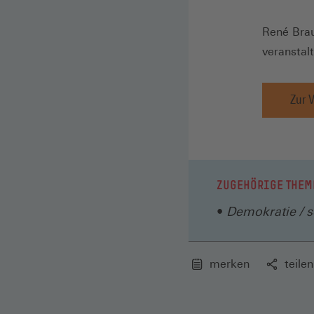
René Bra
veranstal
Zur 
ZUGEHÖRIGE THEM
Demokratie / so
merken
teilen