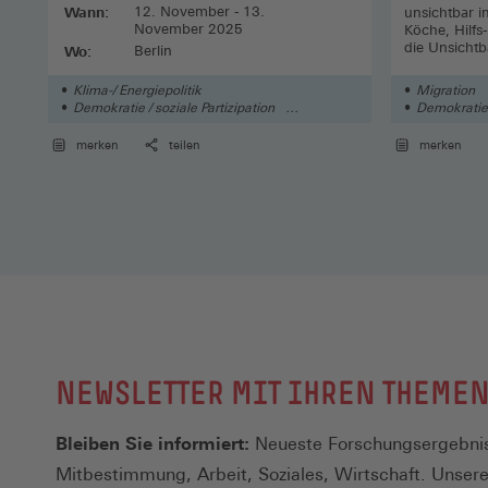
Wann:
12. November - 13.
unsichtbar i
November 2025
Köche, Hilfs
die Unsicht
Wo:
Berlin
halten, schr
Martin Kaluz
Klima-/ Energiepolitik
Migration
Demokratie / soziale Partizipation
Demokratie /
Arbeitsgestaltung
merken
teilen
merken
NEWSLETTER MIT IHREN THEME
Bleiben Sie informiert:
Neueste Forschungsergebnis
Mitbestimmung, Arbeit, Soziales, Wirtschaft. Unser