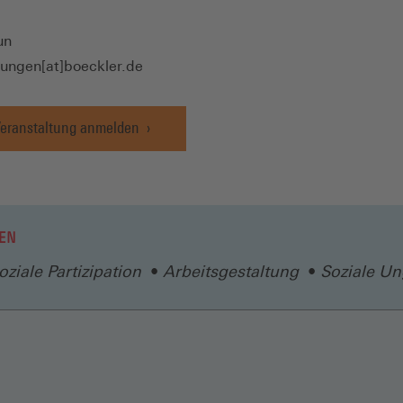
neuen
Fenster)
un
tungen[at]boeckler.de
Veranstaltung anmelden
EN
ziale Partizipation
Arbeitsgestaltung
Soziale Un