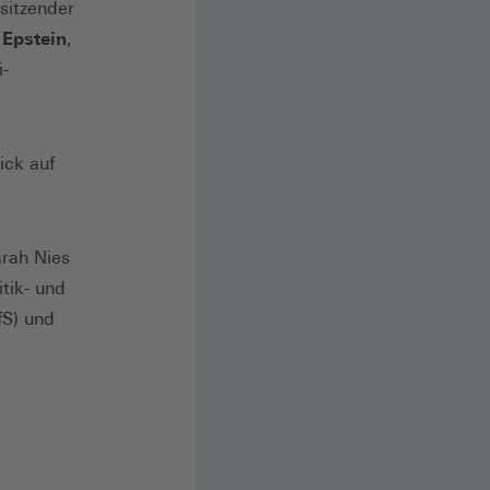
sitzender
Epstein
,
-
ick auf
arah Nies
itik- und
fS) und