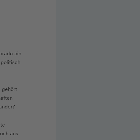
gerade ein
politisch
 gehört
haften
nander?
te
auch aus